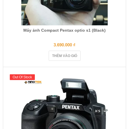
Máy ảnh Compact Pentax optio s1 (Black)
3.690.000
₫
THÊM VÀO GIỎ
Out Of Stock
Out Of Stock