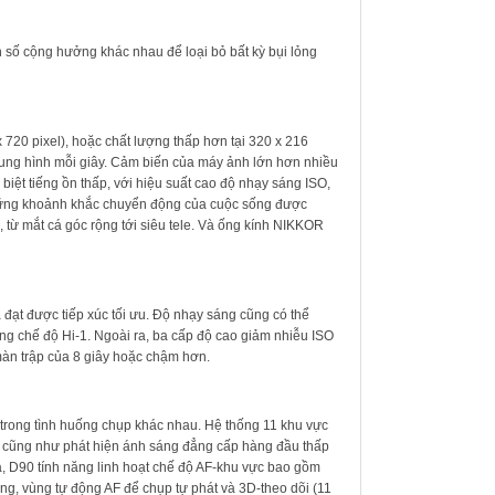
 số cộng hưởng khác nhau để loại bỏ bất kỳ bụi lỏng
 720 pixel), hoặc chất lượng thấp hơn tại 320 x 216
hung hình mỗi giây. Cảm biến của máy ảnh lớn hơn nhiều
iệt tiếng ồn thấp, với hiệu suất cao độ nhạy sáng ISO,
những khoảnh khắc chuyển động của cuộc sống được
từ mắt cá góc rộng tới siêu tele. Và ống kính NIKKOR
đạt được tiếp xúc tối ưu. Độ nhạy sáng cũng có thể
g chế độ Hi-1. Ngoài ra, ba cấp độ cao giảm nhiễu ISO
màn trập của 8 giây hoặc chậm hơn.
u trong tình huống chụp khác nhau. Hệ thống 11 khu vực
g, cũng như phát hiện ánh sáng đẳng cấp hàng đầu thấp
ra, D90 tính năng linh hoạt chế độ AF-khu vực bao gồm
ng, vùng tự động AF để chụp tự phát và 3D-theo dõi (11