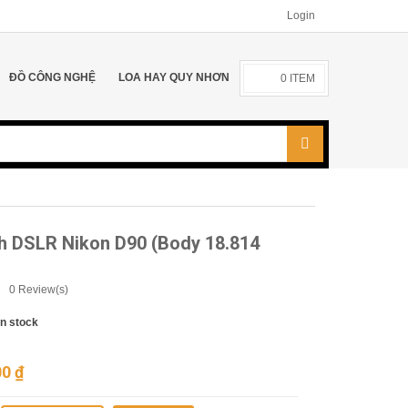
Login
ĐỒ CÔNG NGHỆ
LOA HAY QUY NHƠN
0
ITEM
h DSLR Nikon D90 (Body 18.814
0
Review(s)
In stock
00
₫