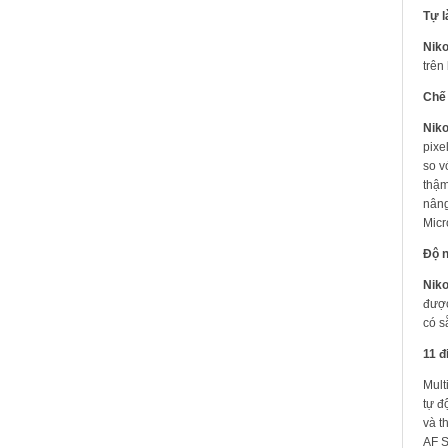
Tự 
Nik
trên
Chế
Nik
pixe
so v
thậm
nâng
Micr
Độ n
Nik
được
có s
11 đ
Mult
tự đ
và t
AF S