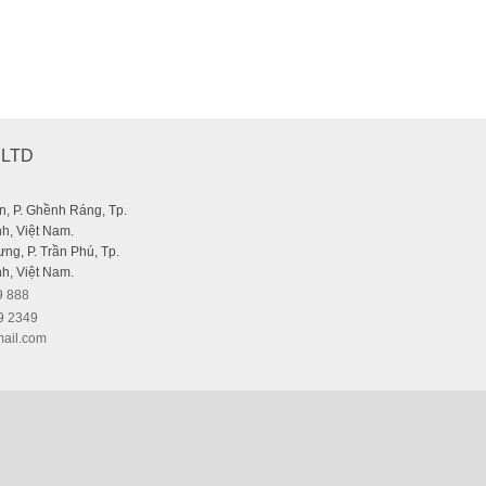
or Canon)
,LTD
, P. Ghềnh Ráng, Tp.
h, Việt Nam.
ng, P. Trần Phú, Tp.
h, Việt Nam.
9 888
9 2349
ail.com