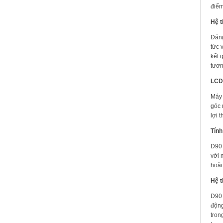
điểm
Hệ t
Đáng
tức 
kết 
tươn
LCD 
Máy 
góc 
lợi 
Tính
D90 
với 
hoặc
Hệ t
D90 
động
tron