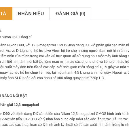
 TẢ
NHÃN HIỆU
ĐÁNH GIÁ (0)
ả
y Nikon D90 Hàng cũ
ảnh Nikon D90, với 12,3-megapixel CMOS định dạng DX, độ phân giải cao màn hìn
rol, Active D-Lighting, hổ trợ Live View, hổ trợ cho những người đam mê hình ảnh v
 tầm nhìn của mình trong khi vẫn đủ trực quan để sử dụng như một máy ảnh hàng n
 chi tiết hình ảnh nổi bật tốt, tông màu mịn, màu sắc phong phú và tiếng ồn thấp t
iệu suất máy ảnh trên tất cả các cấp. Với thời gian khởi động chỉ 0,15 giây và một 
ngay lập tức hổ trợ chụp liên tiếp tại một nhanh 4.5 khung ảnh mỗi giây. Ngoài ra, 
 máy ảnh SLR hoán đổi cho nhau có khả năng quay phim 720p HD.
H NĂNG NỔI BẬT
hân giải 12,3-megapixel
on D90
với định dạng DX cảm biến của Nikon 12,3 megapixel CMOS hình ảnh kết 
12-bit tiên tiến EXPEED xử lý hình ảnh cung cấp màu sắc độc lập trước điều trước 
h xác cao các thuật toán xử lý hình ảnh kỹ thuật số để sản xuất hình ảnh trông tự n