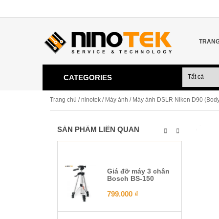
TRANG
CATEGORIES
Trang chủ
/
ninotek
/
Máy ảnh
/ Máy ảnh DSLR Nikon D90 (Body
SẢN PHẨM LIÊN QUAN
Giá đỡ máy 3 chân
Bosch BS-150
799.000
₫