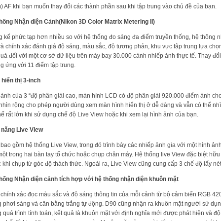
) AF khi bạn muốn thay đổi các thành phần sau khi tập trung vào chủ đề của bạn.
hống Nhận diện Cảnh(Nikon 3D Color Matrix Metering II)
 kể phức tạp hơn nhiều so với hệ thống đo sáng đa điểm truyền thống, hệ thông nh
và chính xác đánh giá độ sáng, màu sắc, độ tương phản, khu vực tập trung lựa chọ
quả đối với một cơ sở dữ liệu trên máy bay 30.000 cảnh nhiếp ảnh thực tế. Thay đổi
g ứng với 11 điểm tập trung.
hiển thị 3-inch
ảnh của 3 “độ phân giải cao, màn hình LCD có độ phân giải 920.000 điểm ảnh cho 
nhìn rộng cho phép người dùng xem màn hình hiển thị ở dễ dàng và vẫn có thể nhìn t
thế rất lớn khi sử dụng chế độ Live View hoặc khi xem lại hình ảnh của bạn.
 năng Live View
bao gồm hệ thống Live View, trong đó trình bày các nhiếp ảnh gia với một hình ảnh
một trong hai bàn tay tổ chức hoặc chụp chân máy. Hệ thống live View đặc biệt hữu 
 khi chụp từ góc độ thách thức. Ngoài ra, Live View cũng cung cấp 3 chế độ lấy né
hống Nhận diện cảnh tích hợp với hệ thống nhận diện khuôn mặt
chính xác đọc màu sắc và độ sáng thông tin của mỗi cảnh từ bộ cảm biến RGB 420 
 phơi sáng và cân bằng trắng tự động. D90 cũng nhận ra khuôn mặt người sử dụng
g quá trình tính toán, kết quả là khuôn mặt với định nghĩa mới được phát hiện và 