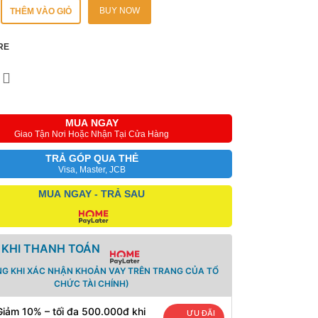
BUY NOW
THÊM VÀO GIỎ
RE
MUA NGAY
Giao Tận Nơi Hoặc Nhận Tại Cửa Hàng
TRẢ GÓP QUA THẺ
Visa, Master, JCB
MUA NGAY - TRẢ SAU
 KHI THANH TOÁN
NG KHI XÁC NHẬN KHOẢN VAY TRÊN TRANG CỦA TỔ
CHỨC TÀI CHÍNH)
Giảm 10% – tối đa 500.000đ khi
ƯU ĐÃI