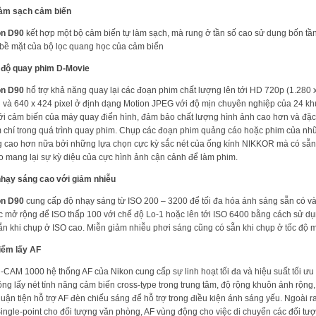
làm sạch cảm biến
on D90
kết hợp một bộ cảm biến tự làm sạch, mà rung ở tần số cao sử dụng bốn tần
 bề mặt của bộ lọc quang học của cảm biến
 độ quay phim D-Movie
on D90
hổ trợ khả năng quay lại các đoạn phim chất lượng lên tới HD 720p (1.280 x
l và 640 x 424 pixel ở định dạng Motion JPEG với độ mịn chuyên nghiệp của 24 k
ới cảm biến của máy quay điển hình, đảm bảo chất lượng hình ảnh cao hơn và đặc b
 chí trong quá trình quay phim. Chụp các đoạn phim quảng cáo hoặc phim của 
 cao hơn nữa bởi những lựa chọn cực kỳ sắc nét của ống kính NIKKOR mà có sẵn, 
o mang lại sự kỳ diệu của cực hình ảnh cận cảnh để làm phim.
hạy sáng cao với giảm nhiễu
on D90
cung cấp độ nhạy sáng từ ISO 200 – 3200 để tối đa hóa ánh sáng sẵn có và 
 mở rộng để ISO thấp 100 với chế độ Lo-1 hoặc lên tới ISO 6400 bằng cách sử dụn
ẵn khi chụp ở ISO cao. Miễn giảm nhiễu phơi sáng cũng có sẵn khi chụp ở tốc độ 
iểm lấy AF
i-CAM 1000 hệ thống AF của Nikon cung cấp sự linh hoạt tối đa và hiệu suất tối ư
ộng lấy nét tính năng cảm biến cross-type trong trung tâm, độ rộng khuôn ảnh rộn
huận tiện hỗ trợ AF đèn chiếu sáng để hỗ trợ trong điều kiện ánh sáng yếu. Ngoài 
ingle-point cho đối tượng văn phòng, AF vùng động cho việc di chuyển các đối tượ