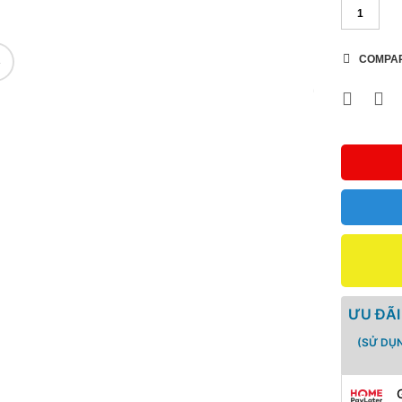
COMPA
🔍
ƯU ĐÃI
(SỬ DỤ