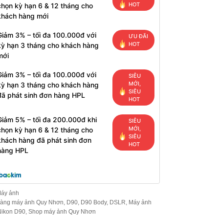
HOT
chọn kỳ hạn 6 & 12 tháng cho
khách hàng mới
Giảm 3% – tối đa 100.000đ với
ƯU ĐÃI
HOT
kỳ hạn 3 tháng cho khách hàng
mới
Giảm 3% – tối đa 100.000đ với
SIÊU
MỚI,
kỳ hạn 3 tháng cho khách hàng
SIÊU
đã phát sinh đơn hàng HPL
HOT
Giảm 5% – tối đa 200.000đ khi
SIÊU
MỚI,
chọn kỳ hạn 6 & 12 tháng cho
SIÊU
khách hàng đã phát sinh đơn
HOT
hàng HPL
áy ảnh
àng máy ảnh Quy Nhơn
,
D90
,
D90 Body
,
DSLR
,
Máy ảnh
Nikon D90
,
Shop máy ảnh Quy Nhơn