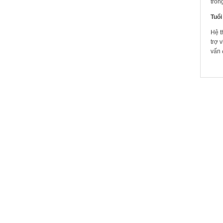
tron
Tuổi
Hệ t
trợ 
vấn 
SẢN 