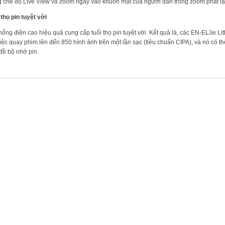
g chế độ Live View và zoom ngay vào khuôn mặt của người dân trong zoom phát lạ
 thọ pin tuyệt vời
hống điện cao hiệu quả cung cấp tuổi thọ pin tuyệt vời. Kết quả là, các EN-EL3e L
việc quay phim lên đến 850 hình ảnh trên một lần sạc (tiêu chuẩn CIPA), và nó có 
đề bộ nhớ pin.
PHẨM LIÊN QUAN