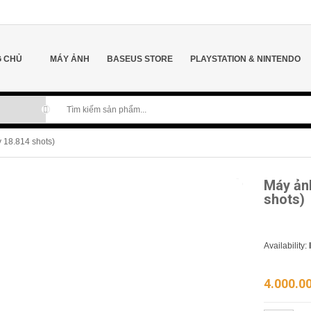
 CHỦ
MÁY ẢNH
BASEUS STORE
PLAYSTATION & NINTENDO
 18.814 shots)
Máy ản
shots)
Availability:
4.000.0