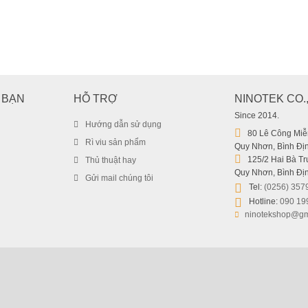
Combo Pin Sạc Kingma LP-E17 (F
659.000
₫
 BẠN
HỖ TRỢ
NINOTEK CO.
Since 2014.
Hướng dẫn sử dụng
80 Lê Công Miễn
Rì viu sản phẩm
Quy Nhơn, Bình Địn
125/2 Hai Bà Trư
Thủ thuật hay
Quy Nhơn, Bình Địn
Gửi mail chúng tôi
Tel:
(0256) 357
Hotline:
090 19
ninotekshop@gm