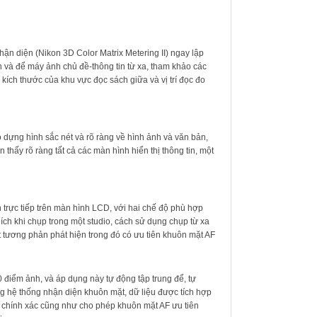
ận diện (Nikon 3D Color Matrix Metering II) ngay lập
n và để máy ảnh chủ đề-thông tin từ xa, tham khảo các
 kích thước của khu vực đọc sách giữa và vị trí đọc đo
dựng hình sắc nét và rõ ràng về hình ảnh và văn bản,
hấy rõ ràng tất cả các màn hình hiển thị thông tin, một
 trực tiếp trên màn hình LCD, với hai chế độ phù hợp
ích khi chụp trong một studio, cách sử dụng chụp từ xa
t tương phản phát hiện trong đó có ưu tiên khuôn mặt AF
điểm ảnh, và áp dụng này tự động tập trung để, tự
 hệ thống nhận diện khuôn mặt, dữ liệu được tích hợp
độ chính xác cũng như cho phép khuôn mặt AF ưu tiên