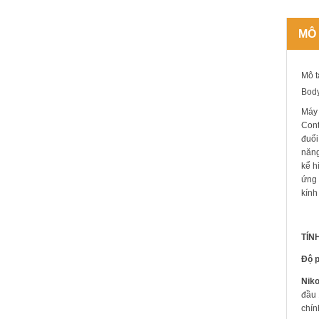
MÔ
Mô t
Bod
Máy 
Cont
đuổi
năng
kể h
ứng 
kính
TÍN
Độ p
Nik
đầu 
chín