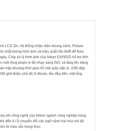
h LCD 3in, hệ thống nhận diện khung cảnh, Picture
ới chất lượng hình ảnh và hiệu suất cần thiết để theo
gày. Chíp xử lý hình ảnh của Nikon EXPEED hổ trợ tính
rên một rộng phạm vi độ nhạy sáng ISO, và tăng tốc đáng
màn trập khoảng thời gian 65 mili giây xấp xỉ., D90 đáp
D90 giới thiệu chế độ D-Movie, lần đầu tiên, một ống
hợp với công nghệ của Nikon ngành công nghiệp hàng
khi đến A / D chuyển đổi các ngữ cảnh hài hòa với độ
hiên từ màu sắc trung thực.