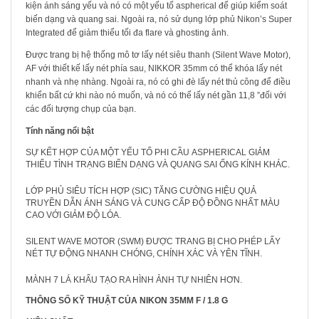
kiện ánh sáng yếu và nó có một yếu tố aspherical để giúp kiểm soát
biến dạng và quang sai. Ngoài ra, nó sử dụng lớp phủ Nikon’s Super
Integrated để giảm thiểu tối đa flare và ghosting ảnh.
Được trang bị hệ thống mô tơ lấy nét siêu thanh (Silent Wave Motor),
AF với thiết kế lấy nét phía sau, NIKKOR 35mm có thể khóa lấy nét
nhanh và nhẹ nhàng. Ngoài ra, nó có ghi đè lấy nét thủ công để điều
khiển bất cứ khi nào nó muốn, và nó có thể lấy nét gần 11,8 ”đối với
các đối tượng chụp của bạn.
Tính năng nổi bật
SỰ KẾT HỢP CỦA MỘT YẾU TỐ PHI CẦU ASPHERICAL GIẢM
THIỂU TÌNH TRẠNG BIẾN DẠNG VÀ QUANG SAI ỐNG KÍNH KHÁC.
LỚP PHỦ SIÊU TÍCH HỢP (SIC) TĂNG CƯỜNG HIỆU QUẢ
TRUYỀN DẪN ÁNH SÁNG VÀ CUNG CẤP ĐỘ ĐỒNG NHẤT MÀU
CAO VỚI GIẢM ĐỘ LÓA.
SILENT WAVE MOTOR (SWM) ĐƯỢC TRANG BỊ CHO PHÉP LẤY
NÉT TỰ ĐỘNG NHANH CHÓNG, CHÍNH XÁC VÀ YÊN TĨNH.
MÀNH 7 LÁ KHẨU TẠO RA HÌNH ẢNH TỰ NHIÊN HƠN.
THÔNG SỐ KỸ THUẬT CỦA NIKON 35MM F / 1.8 G