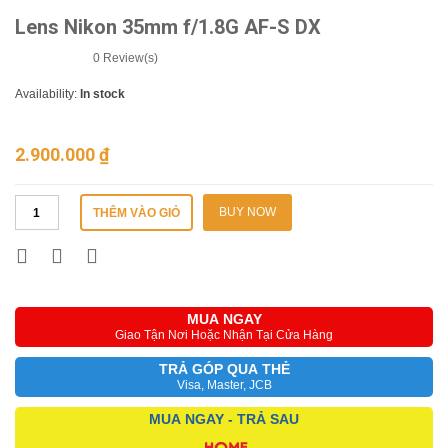
Lens Nikon 35mm f/1.8G AF-S DX
0
Review(s)
Availability:
In stock
2.900.000
₫
BUY NOW
THÊM VÀO GIỎ
MUA NGAY
Giao Tận Nơi Hoặc Nhận Tại Cửa Hàng
TRẢ GÓP QUA THẺ
Visa, Master, JCB
MUA NGAY - TRẢ SAU