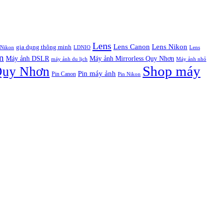
Lens
Lens Canon
Lens Nikon
gia dụng thông minh
Nikon
LDNIO
Lens
n
Máy ảnh DSLR
Máy ảnh Mirrorless Quy Nhơn
máy ảnh du lịch
Máy ảnh nhỏ
Shop máy
Quy Nhơn
Pin máy ảnh
Pin Canon
Pin Nikon