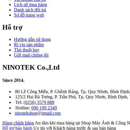
Lịch sử mua hàng
Danh sách đổi trả
Sơ đồ trang web
Hỗ trợ
Hướng dẫn sử dụng
Rì viu sản phẩm
Thủ thuật hay
Gửi mail chúng tôi
NINOTEK Co.,Ltd
Since 2014.
80 Lê Công Miễn, P. Ghềnh Ráng, Tp. Quy Nhơn, Bình Định
125/2 Hai Bà Trưng, P. Trần Phú, Tp. Quy Nhơn, Bình Định,
Tel:
(0256) 3579 888
Hotline:
090 199 2349
ninotekshop@gmail.com
Hàng chính hãng
An tâm khi mua hàng tại Shop Máy Ảnh & Côn
Hỗ trợ bảo hành
Uy tín với Khách hàng trước & sau bán hàng