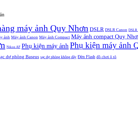
oản
hàng máy ảnh Quy Nhơn
DSLR
DSLR Canon
DSLR 
Máy ảnh compact Quy Nhơ
y ảnh
Máy ảnh Canon
Máy ảnh Compact
ơn
Phụ kiện máy ảnh 
Phụ kiện máy ảnh
Nikon AF
sạc dự phòng Baseus
Đèn Flash
đồ chơi ô tô
sạc dự phòng không dây