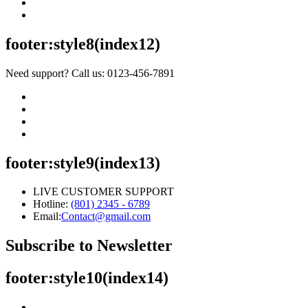
footer:style8(index12)
Need support? Call us: 0123-456-7891
footer:style9(index13)
LIVE CUSTOMER SUPPORT
Hotline:
(801) 2345 - 6789
Email:
Contact@gmail.com
Subscribe to Newsletter
footer:style10(index14)