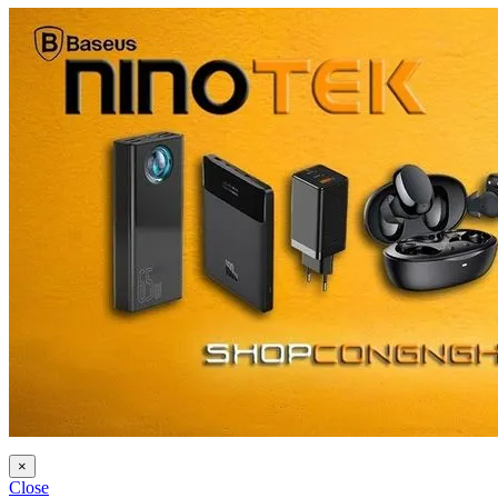
×
Close