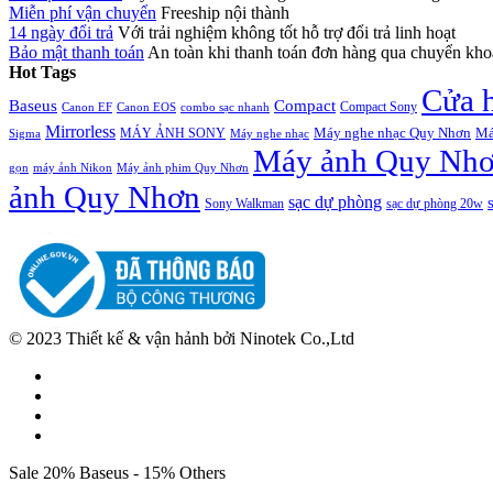
Miễn phí vận chuyển
Freeship nội thành
14 ngày đổi trả
Với trải nghiệm không tốt hỗ trợ đổi trả linh hoạt
Bảo mật thanh toán
An toàn khi thanh toán đơn hàng qua chuyển kh
Hot Tags
Cửa 
Baseus
Compact
Compact Sony
Canon EF
Canon EOS
combo sạc nhanh
Mirrorless
Máy nghe nhạc Quy Nhơn
Má
MÁY ẢNH SONY
Máy nghe nhạc
Sigma
Máy ảnh Quy Nh
Máy ảnh phim Quy Nhơn
gọn
máy ảnh Nikon
ảnh Quy Nhơn
sạc dự phòng
Sony Walkman
sạc dự phòng 20w
© 2023 Thiết kế & vận hảnh bởi Ninotek Co.,Ltd
Sale 20% Baseus - 15% Others