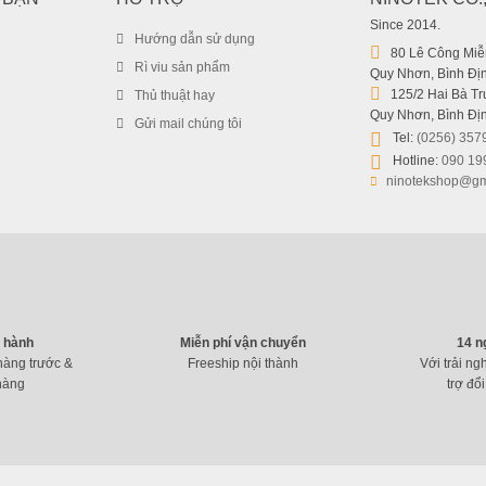
Since 2014.
Hướng dẫn sử dụng
80 Lê Công Miễn
Rì viu sản phẩm
Quy Nhơn, Bình Địn
125/2 Hai Bà Trư
Thủ thuật hay
Quy Nhơn, Bình Địn
Gửi mail chúng tôi
Tel:
(0256) 357
Hotline:
090 19
ninotekshop@gm
o hành
Miễn phí vận chuyển
14 n
hàng trước &
Freeship nội thành
Với trải ng
hàng
trợ đổi