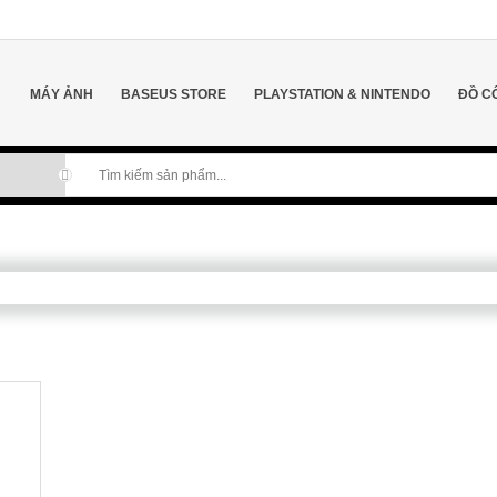
MÁY ẢNH
BASEUS STORE
PLAYSTATION & NINTENDO
ĐỒ C