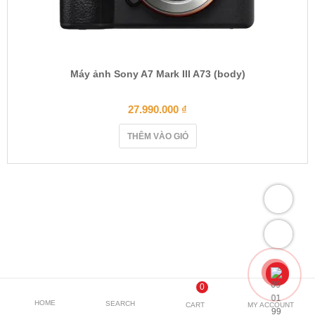
Máy ảnh Sony A7 Mark III A73 (body)
27.990.000
₫
THÊM VÀO GIỎ
0
HOME
SEARCH
CART
MY ACCOUNT