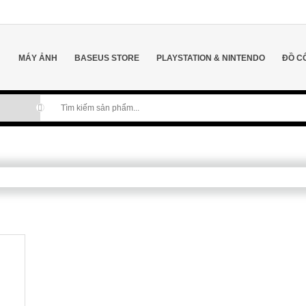
MÁY ẢNH
BASEUS STORE
PLAYSTATION & NINTENDO
ĐỒ C