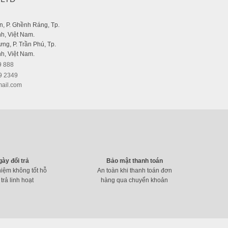
, P. Ghềnh Ráng, Tp.
h, Việt Nam.
ng, P. Trần Phú, Tp.
h, Việt Nam.
9 888
9 2349
ail.com
gày đổi trả
Bảo mật thanh toán
hiệm không tốt hỗ
An toàn khi thanh toán đơn
 trả linh hoạt
hàng qua chuyển khoản