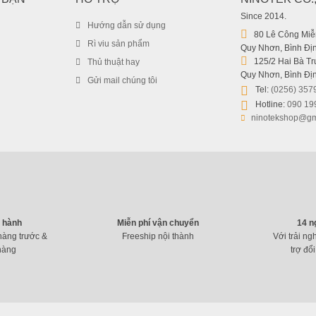
Since 2014.
Hướng dẫn sử dụng
80 Lê Công Miễn
Rì viu sản phẩm
Quy Nhơn, Bình Địn
125/2 Hai Bà Trư
Thủ thuật hay
Quy Nhơn, Bình Địn
Gửi mail chúng tôi
Tel:
(0256) 357
Hotline:
090 19
ninotekshop@gm
o hành
Miễn phí vận chuyển
14 n
hàng trước &
Freeship nội thành
Với trải ng
hàng
trợ đổi