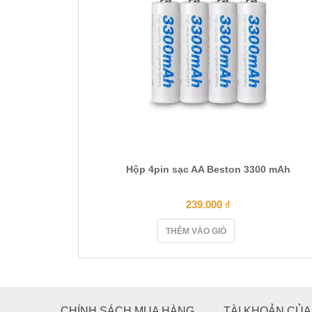
Hộp 4pin sạc AA Beston 3300 mAh
239.000
₫
THÊM VÀO GIỎ
CHÍNH SÁCH MUA HÀNG
TÀI KHOẢN CỦA