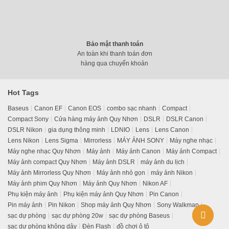
Bảo mật thanh toán
An toàn khi thanh toán đơn
hàng qua chuyển khoản
Hot Tags
Baseus
Canon EF
Canon EOS
combo sạc nhanh
Compact
Compact Sony
Cửa hàng máy ảnh Quy Nhơn
DSLR
DSLR Canon
DSLR Nikon
gia dụng thông minh
LDNIO
Lens
Lens Canon
Lens Nikon
Lens Sigma
Mirrorless
MÁY ẢNH SONY
Máy nghe nhạc
Máy nghe nhạc Quy Nhơn
Máy ảnh
Máy ảnh Canon
Máy ảnh Compact
Máy ảnh compact Quy Nhơn
Máy ảnh DSLR
máy ảnh du lịch
Máy ảnh Mirrorless Quy Nhơn
Máy ảnh nhỏ gọn
máy ảnh Nikon
Máy ảnh phim Quy Nhơn
Máy ảnh Quy Nhơn
Nikon AF
Phụ kiện máy ảnh
Phụ kiện máy ảnh Quy Nhơn
Pin Canon
Pin máy ảnh
Pin Nikon
Shop máy ảnh Quy Nhơn
Sony Walkman
sạc dự phòng
sạc dự phòng 20w
sạc dự phòng Baseus
sạc dự phòng không dây
Đèn Flash
đồ chơi ô tô