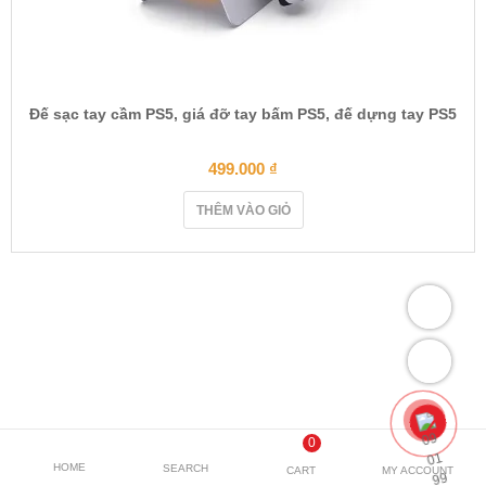
Đế sạc tay cầm PS5, giá đỡ tay bấm PS5, đế dựng tay PS5
499.000
₫
THÊM VÀO GIỎ
0
HOME
SEARCH
CART
MY ACCOUNT