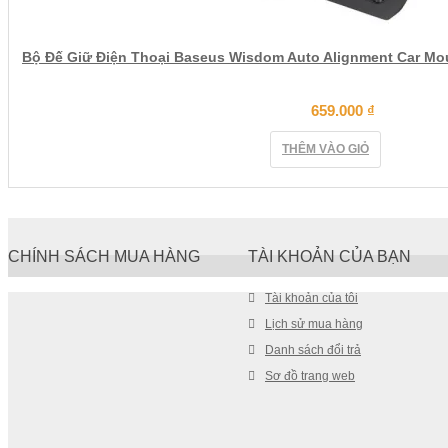
Bộ Đế Giữ Điện Thoại Baseus Wisdom Auto Alignment Car M
659.000
₫
THÊM VÀO GIỎ
CHÍNH SÁCH MUA HÀNG
TÀI KHOẢN CỦA BẠN
Tài khoản của tôi
Lịch sử mua hàng
Danh sách đổi trả
Sơ đồ trang web