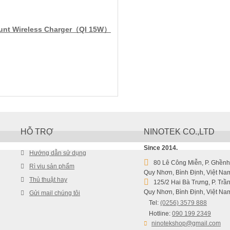
ount Wireless Charger（QI 15W）
HỖ TRỢ
NINOTEK CO.,LTD
Since 2014.
Hướng dẫn sử dụng
80 Lê Công Miễn, P. Ghềnh
Rì viu sản phẩm
Quy Nhơn, Bình Định, Việt Na
Thủ thuật hay
125/2 Hai Bà Trưng, P. Trần
Quy Nhơn, Bình Định, Việt Na
Gửi mail chúng tôi
Tel:
(0256) 3579 888
Hotline:
090 199 2349
ninotekshop@gmail.com