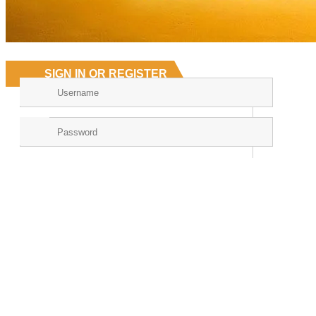
SIGN IN OR REGISTER
Forgot your password?
NEW HERE?
Registration is free and easy!
Faster checkout
Save multiple shipping addresses
View and track orders and more