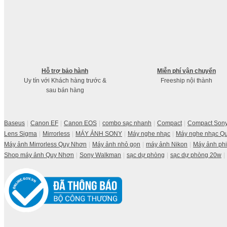
Hỗ trợ bảo hành
Miễn phí vận chuyển
Uy tín với Khách hàng trước &
Freeship nội thành
sau bán hàng
Baseus
Canon EF
Canon EOS
combo sạc nhanh
Compact
Compact Son
Lens Sigma
Mirrorless
MÁY ẢNH SONY
Máy nghe nhạc
Máy nghe nhạc Q
Máy ảnh Mirrorless Quy Nhơn
Máy ảnh nhỏ gọn
máy ảnh Nikon
Máy ảnh ph
Shop máy ảnh Quy Nhơn
Sony Walkman
sạc dự phòng
sạc dự phòng 20w