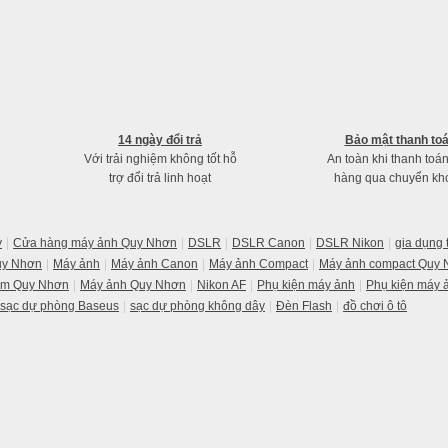
14 ngày đổi trả
Bảo mật thanh to
Với trải nghiệm không tốt hỗ
An toàn khi thanh toá
trợ đổi trả linh hoạt
hàng qua chuyển kh
y
Cửa hàng máy ảnh Quy Nhơn
DSLR
DSLR Canon
DSLR Nikon
gia dụng
uy Nhơn
Máy ảnh
Máy ảnh Canon
Máy ảnh Compact
Máy ảnh compact Quy
im Quy Nhơn
Máy ảnh Quy Nhơn
Nikon AF
Phụ kiện máy ảnh
Phụ kiện máy 
sạc dự phòng Baseus
sạc dự phòng không dây
Đèn Flash
đồ chơi ô tô