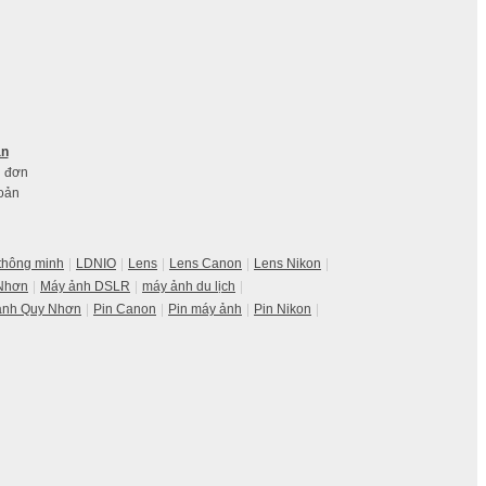
án
n đơn
oản
 thông minh
LDNIO
Lens
Lens Canon
Lens Nikon
 Nhơn
Máy ảnh DSLR
máy ảnh du lịch
ảnh Quy Nhơn
Pin Canon
Pin máy ảnh
Pin Nikon