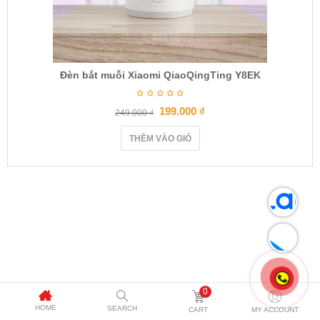
Đèn bắt muỗi Xiaomi QiaoQingTing Y8EK
199.000
₫
249.000
₫
THÊM VÀO GIỎ
0
HOME
SEARCH
CART
MY ACCOUNT