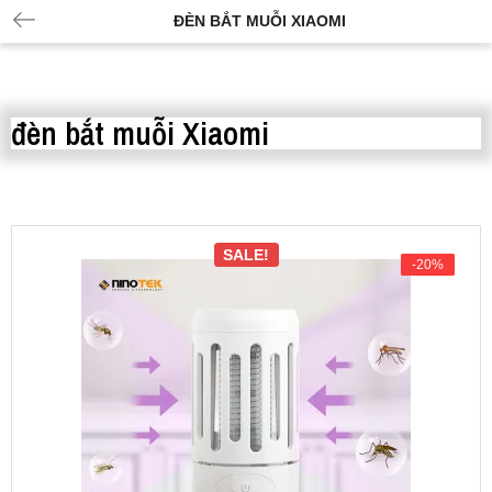
ĐÈN BẮT MUỖI XIAOMI
đèn bắt muỗi Xiaomi
SALE!
-20%
-20%