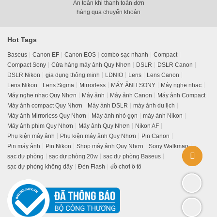
An toàn khi thanh toán đơn
hàng qua chuyển khoản
Hot Tags
Baseus
Canon EF
Canon EOS
combo sạc nhanh
Compact
Compact Sony
Cửa hàng máy ảnh Quy Nhơn
DSLR
DSLR Canon
DSLR Nikon
gia dụng thông minh
LDNIO
Lens
Lens Canon
Lens Nikon
Lens Sigma
Mirrorless
MÁY ẢNH SONY
Máy nghe nhạc
Máy nghe nhạc Quy Nhơn
Máy ảnh
Máy ảnh Canon
Máy ảnh Compact
Máy ảnh compact Quy Nhơn
Máy ảnh DSLR
máy ảnh du lịch
Máy ảnh Mirrorless Quy Nhơn
Máy ảnh nhỏ gọn
máy ảnh Nikon
Máy ảnh phim Quy Nhơn
Máy ảnh Quy Nhơn
Nikon AF
Phụ kiện máy ảnh
Phụ kiện máy ảnh Quy Nhơn
Pin Canon
Pin máy ảnh
Pin Nikon
Shop máy ảnh Quy Nhơn
Sony Walkman
sạc dự phòng
sạc dự phòng 20w
sạc dự phòng Baseus
sạc dự phòng không dây
Đèn Flash
đồ chơi ô tô