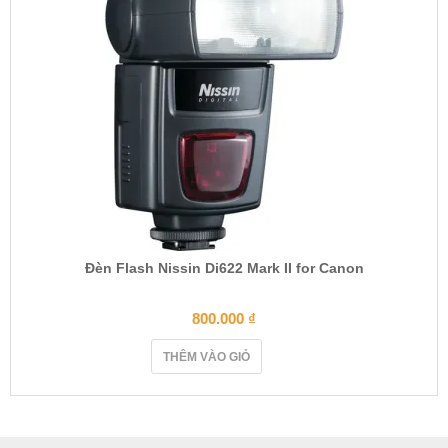
n
Đèn Flash Nissin Di622 Mark II for Canon
800.000
₫
THÊM VÀO GIỎ