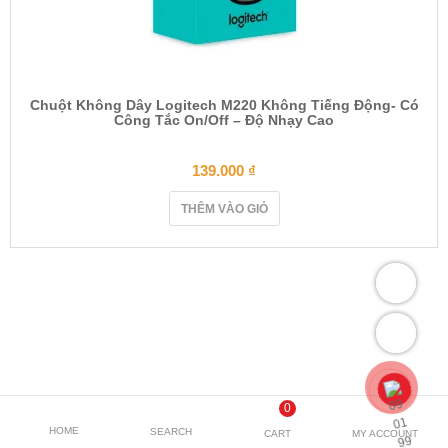
Chuột Không Dây Logitech M220 Không Tiếng Động- Có
Công Tắc On/Off – Độ Nhạy Cao
139.000
₫
THÊM VÀO GIỎ
0
HOME
SEARCH
CART
MY ACCOUNT