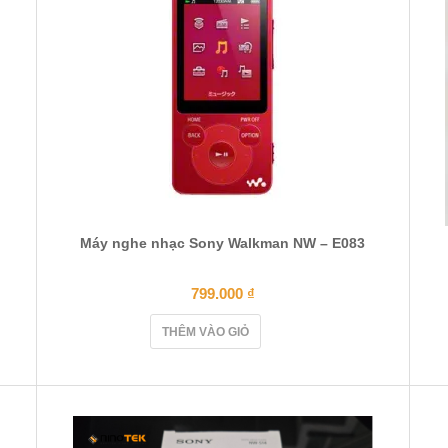
Máy nghe nhạc Sony Walkman NW – E083
799.000
₫
THÊM VÀO GIỎ