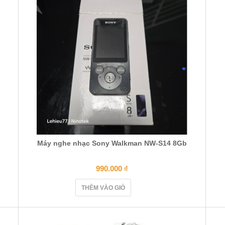
Máy nghe nhạc Sony Walkman NW-S14 8Gb
990.000
₫
THÊM VÀO GIỎ