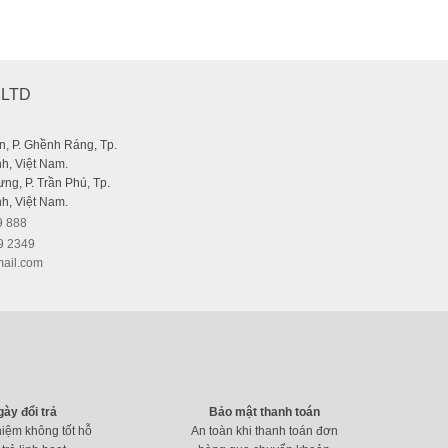
,LTD
, P. Ghềnh Ráng, Tp.
h, Việt Nam.
ng, P. Trần Phú, Tp.
h, Việt Nam.
9 888
9 2349
ail.com
gày đổi trả
Bảo mật thanh toán
hiệm không tốt hỗ
An toàn khi thanh toán đơn