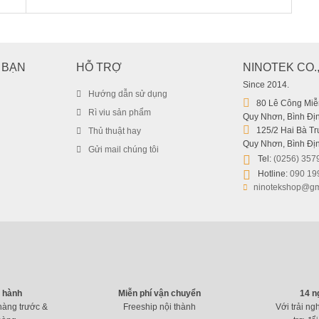
 BẠN
HỖ TRỢ
NINOTEK CO.
Since 2014.
Hướng dẫn sử dụng
80 Lê Công Miễn
Rì viu sản phẩm
Quy Nhơn, Bình Địn
125/2 Hai Bà Trư
Thủ thuật hay
Quy Nhơn, Bình Địn
Gửi mail chúng tôi
Tel:
(0256) 357
Hotline:
090 19
ninotekshop@gm
o hành
Miễn phí vận chuyển
14 n
hàng trước &
Freeship nội thành
Với trải ng