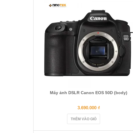
Máy ảnh DSLR Canon EOS 50D (body)
3.690.000
₫
THÊM VÀO GIỎ