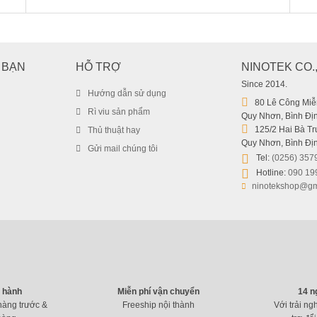
 BẠN
HỖ TRỢ
NINOTEK CO.
Since 2014.
Hướng dẫn sử dụng
80 Lê Công Miễn
Rì viu sản phẩm
Quy Nhơn, Bình Địn
125/2 Hai Bà Trư
Thủ thuật hay
Quy Nhơn, Bình Địn
Gửi mail chúng tôi
Tel:
(0256) 357
Hotline:
090 19
ninotekshop@gm
o hành
Miễn phí vận chuyển
14 n
hàng trước &
Freeship nội thành
Với trải ng