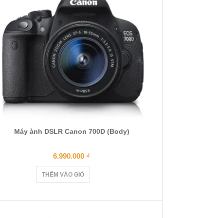
Máy ành DSLR Canon 700D (Body)
6.990.000
₫
THÊM VÀO GIỎ