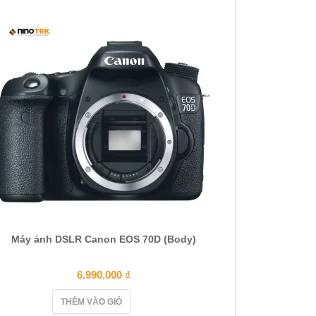
Máy ảnh DSLR Canon EOS 70D (Body)
6.990.000
₫
THÊM VÀO GIỎ