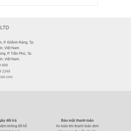
,LTD
, P. Ghềnh Ráng, Tp.
h, Việt Nam.
ng, P. Trần Phú, Tp.
h, Việt Nam.
9 888
9 2349
ail.com
gày đổi trả
Bảo mật thanh toán
hiệm không tốt hỗ
An toàn khi thanh toán đơn