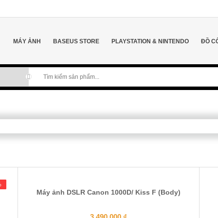
MÁY ẢNH
BASEUS STORE
PLAYSTATION & NINTENDO
ĐỒ C
%
%
Máy ảnh DSLR Canon 1000D/ Kiss F (Body)
3.490.000
₫