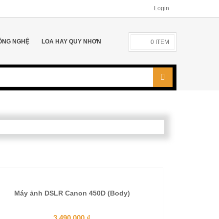
Login
ÔNG NGHỆ
LOA HAY QUY NHƠN
0
ITEM
Máy ảnh DSLR Canon 450D (Body)
3.490.000
₫