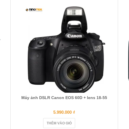
Máy ảnh DSLR Canon EOS 60D + lens 18-55
5.990.000
₫
THÊM VÀO GIỎ