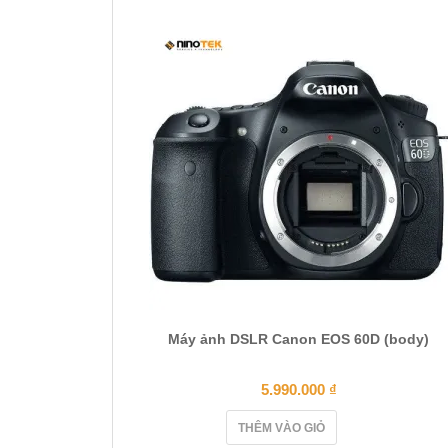
Máy ảnh DSLR Canon EOS 60D (body)
5.990.000
₫
THÊM VÀO GIỎ