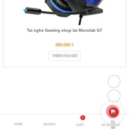
Tai nghe Gaming chụp tai Microlab G7
459.000
₫
THÊM VÀO GIỎ
0
HOME
SEARCH
CART
MY ACCOUNT