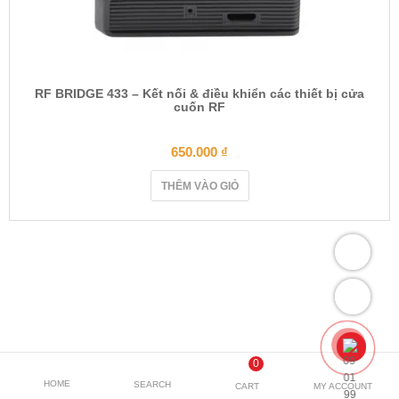
RF BRIDGE 433 – Kết nối & điều khiển các thiết bị cửa
cuốn RF
650.000
₫
THÊM VÀO GIỎ
0
HOME
SEARCH
CART
MY ACCOUNT