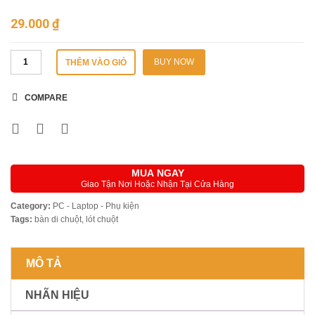
29.000
₫
BUY NOW
THÊM VÀO GIỎ
COMPARE
MUA NGAY
Giao Tận Nơi Hoặc Nhận Tại Cửa Hàng
Category:
PC - Laptop - Phụ kiện
Tags:
bàn di chuột
,
lót chuột
MÔ TẢ
NHÃN HIỆU