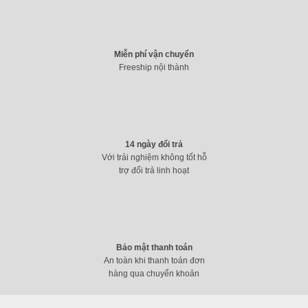
Miễn phí vận chuyển
Freeship nội thành
14 ngày đổi trả
Với trải nghiệm không tốt hỗ
trợ đổi trả linh hoạt
DELL LATITUDE 7280 / I7-7600U / 8G / SSD NVME 256G / 12.5″
FHD Cảm ứng
7.790.000
₫
Bảo mật thanh toán
An toàn khi thanh toán đơn
hàng qua chuyển khoản