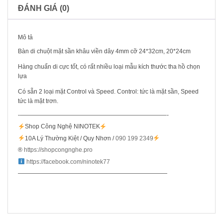
ĐÁNH GIÁ (0)
Mô tả
Bàn di chuột mặt sần khâu viền dây 4mm cỡ 24*32cm, 20*24cm
Hàng chuẩn di cực tốt, có rất nhiều loại mẫu kích thước tha hồ chọn
lựa
Có sẵn 2 loại mặt Control và Speed. Control: tức là mặt sần, Speed
tức là mặt trơn.
-————————————————————————–-
Shop Công Nghệ NINOTEK
10A Lý Thường Kiệt / Quy Nhơn /
090 199 2349
®️
https://shopcongnghe.pro
https://facebook.com/ninotek77
—————————————————————————