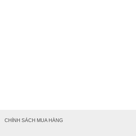
SẢN PHẨM LIÊN QUAN
Tai nghe SoundMax AH-314
CHÍNH SÁCH MUA HÀNG
299.000
₫