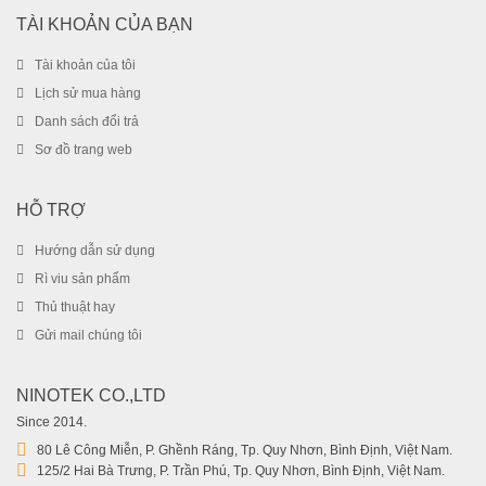
SALE!
-38%
TÀI KHOẢN CỦA BẠN
Tài khoản của tôi
Lịch sử mua hàng
Danh sách đổi trả
Sơ đồ trang web
HỖ TRỢ
Hướng dẫn sử dụng
Rì viu sản phẩm
Thủ thuật hay
Gửi mail chúng tôi
Tai nghe chuyên game thủ Dolby A65 ( Misde ) – Tích hợp
Mic – Tăng giảm âm lượng – Jack 3.5 và Jack US
NINOTEK CO.,LTD
99.000
₫
Since 2014.
159.000
₫
80 Lê Công Miễn, P. Ghềnh Ráng, Tp. Quy Nhơn, Bình Định, Việt Nam.
125/2 Hai Bà Trưng, P. Trần Phú, Tp. Quy Nhơn, Bình Định, Việt Nam.