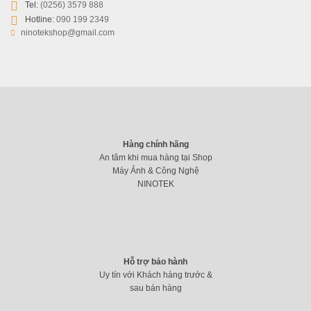
Tel:
(0256) 3579 888
Hotline:
090 199 2349
ninotekshop@gmail.com
Hàng chính hãng
An tâm khi mua hàng tại Shop
Máy Ảnh & Công Nghệ
NINOTEK
Surface Slim Pen Charger – Sạc bút Surface Slim
1.599.000
₫
Hỗ trợ bảo hành
Uy tín với Khách hàng trước &
sau bán hàng