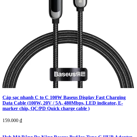
Cáp sạc nhanh C to C 100W Baseus Display Fast Charging
Data Cable (100W, 20V / 5A, 480Mbps, LED indicator, E-
marker chip, QC/PD Quick charge cable )
159.000
₫