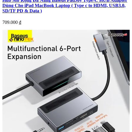
Hub Mở Rộng Đa Năng Baseus PadJoy Type-C HUB Adapter
Dùng Cho iPad MacBook Laptop ( Type c to HDMI, USB3.0,
SD/TF PD & Data )
709.000
₫