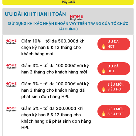
iPad
(Type
ƯU ĐÃI KHI THANH TOÁN
C
to
(SỬ DỤNG KHI XÁC NHẬN KHOẢN VAY TRÊN TRANG CỦA TỔ CHỨC
Lightning
TÀI CHÍNH)
Auto
Power-
Giảm 10% – tối đa 500.000đ khi
ƯU ĐÃI
Off,
HOT
chọn kỳ hạn 6 & 12 tháng cho
PD
20W
khách hàng mới
Fast
Charging
Giảm 3% – tối đa 100.000đ với kỳ
ƯU ĐÃI
Data
HOT
hạn 3 tháng cho khách hàng mới
Cable
)
Giảm 3% – tối đa 100.000đ với kỳ
SIÊU MỚI,
số
SIÊU HOT
hạn 3 tháng cho khách hàng đã
lượng
phát sinh đơn hàng HPL
Giảm 5% – tối đa 200.000đ khi
SIÊU MỚI,
SIÊU HOT
chọn kỳ hạn 6 & 12 tháng cho
khách hàng đã phát sinh đơn hàng
HPL