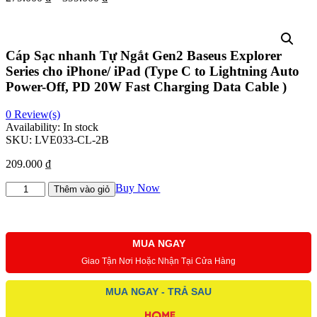
Cáp Sạc nhanh Tự Ngắt Gen2 Baseus Explorer
Series cho iPhone/ iPad (Type C to Lightning Auto
Power-Off, PD 20W Fast Charging Data Cable )
0
Review(s)
Availability:
In stock
SKU:
LVE033-CL-2B
209.000
₫
Cáp
Buy Now
Thêm vào giỏ
Sạc
nhanh
Tự
Ngắt
MUA NGAY
Gen2
Giao Tận Nơi Hoặc Nhận Tại Cửa Hàng
Baseus
Explorer
Series
MUA NGAY - TRẢ SAU
cho
iPhone/