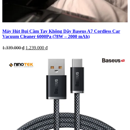
Máy Hút Bụi Cầm Tay Không Dây Baseus A7 Cordless Car
Vacuum Cleaner 6000Pa (78W – 2000 mAh)
Giá
Giá
1.339.000
₫
1.239.000
₫
gốc
hiện
là:
tại
1.339.000 ₫.
là:
1.239.000 ₫.