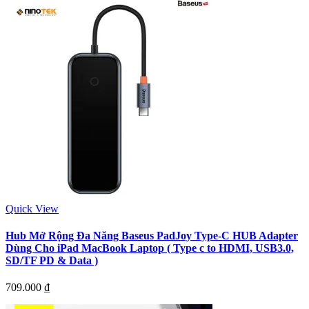
Quick View
Hub Mở Rộng Đa Năng Baseus PadJoy Type-C HUB Adapter
Dùng Cho iPad MacBook Laptop ( Type c to HDMI, USB3.0,
SD/TF PD & Data )
709.000
₫