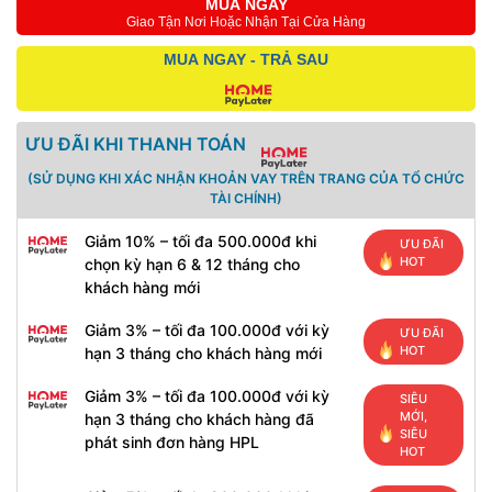
MUA NGAY
Giao Tận Nơi Hoặc Nhận Tại Cửa Hàng
MUA NGAY - TRẢ SAU
ƯU ĐÃI KHI THANH TOÁN
(SỬ DỤNG KHI XÁC NHẬN KHOẢN VAY TRÊN TRANG CỦA TỔ CHỨC
TÀI CHÍNH)
Giảm 10% – tối đa 500.000đ khi
ƯU ĐÃI
HOT
chọn kỳ hạn 6 & 12 tháng cho
khách hàng mới
Giảm 3% – tối đa 100.000đ với kỳ
ƯU ĐÃI
HOT
hạn 3 tháng cho khách hàng mới
Giảm 3% – tối đa 100.000đ với kỳ
SIÊU
MỚI,
hạn 3 tháng cho khách hàng đã
SIÊU
phát sinh đơn hàng HPL
HOT