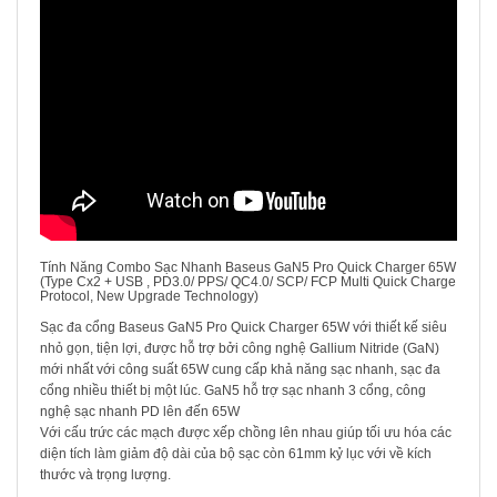
Tính Năng Combo Sạc Nhanh Baseus GaN5 Pro Quick Charger 65W
(Type Cx2 + USB , PD3.0/ PPS/ QC4.0/ SCP/ FCP Multi Quick Charge
Protocol, New Upgrade Technology)
Sạc đa cổng Baseus GaN5 Pro Quick Charger 65W với thiết kế siêu
nhỏ gọn, tiện lợi, được hỗ trợ bởi công nghệ Gallium Nitride (GaN)
mới nhất với công suất 65W cung cấp khả năng sạc nhanh, sạc đa
cổng nhiều thiết bị một lúc. GaN5 hỗ trợ sạc nhanh 3 cổng, công
nghệ sạc nhanh PD lên đến 65W
Với cấu trức các mạch được xếp chồng lên nhau giúp tối ưu hóa các
diện tích làm giảm độ dài của bộ sạc còn 61mm kỷ lục với về kích
thước và trọng lượng.