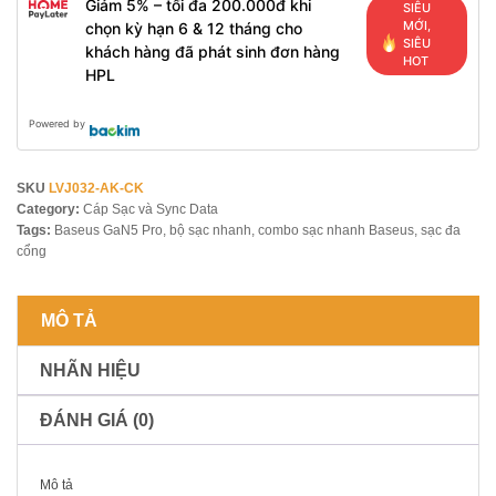
Giảm 5% – tối đa 200.000đ khi
SIÊU
MỚI,
chọn kỳ hạn 6 & 12 tháng cho
SIÊU
khách hàng đã phát sinh đơn hàng
HOT
HPL
Powered by
SKU
LVJ032-AK-CK
Category:
Cáp Sạc và Sync Data
Tags:
Baseus GaN5 Pro
,
bộ sạc nhanh
,
combo sạc nhanh Baseus
,
sạc đa
cổng
MÔ TẢ
NHÃN HIỆU
ĐÁNH GIÁ (0)
Mô tả