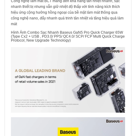
Công nghệ làm mát BCT mang đến khả năng tản nhiệt nhanh, sạc
nhanh thiết bị nhưng vẫn giữ nhiệt độ thấp với tính năng kích thích
hiệu ứng cộng hưởng hồng ngoại của bề mặt làm mát thông qua
công nghệ nano, đẩy nhanh quá trinh tản nhiệt và tăng hiệu quả làm
mát
Hình Ảnh Combo Sạc Nhanh Baseus GaN5 Pro Quick Charger 65W
(Type Cx2 + USB , PD3.0/ PPS/ QC4.0/ SCP/ FCP Multi Quick Charge
Protocol, New Upgrade Technology)