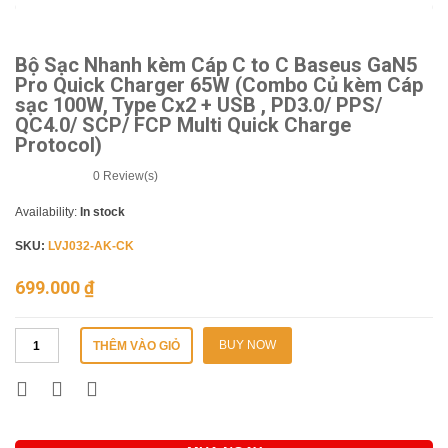
Bộ Sạc Nhanh kèm Cáp C to C Baseus GaN5
Pro Quick Charger 65W (Combo Củ kèm Cáp
sạc 100W, Type Cx2 + USB , PD3.0/ PPS/
QC4.0/ SCP/ FCP Multi Quick Charge
Protocol)
0
Review(s)
Availability:
In stock
SKU:
LVJ032-AK-CK
699.000
₫
BUY NOW
THÊM VÀO GIỎ