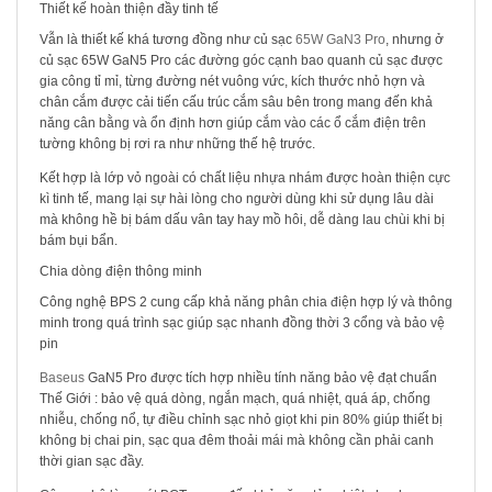
Thiết kế hoàn thiện đầy tinh tế
Vẫn là thiết kế khá tương đồng như củ sạc
65W GaN3 Pro
, nhưng ở
củ sạc 65W GaN5 Pro các đường góc cạnh bao quanh củ sạc được
gia công tỉ mỉ, từng đường nét vuông vức, kích thước nhỏ hợn và
chân cắm được cải tiến cấu trúc cắm sâu bên trong mang đến khả
năng cân bằng và ổn định hơn giúp cắm vào các ổ cắm điện trên
tường không bị rơi ra như những thế hệ trước.
Kết hợp là lớp vỏ ngoài có chất liệu nhựa nhám được hoàn thiện cực
kì tinh tế, mang lại sự hài lòng cho người dùng khi sử dụng lâu dài
mà không hề bị bám dấu vân tay hay mồ hôi, dễ dàng lau chùi khi bị
bám bụi bẩn.
Chia dòng điện thông minh
Công nghệ BPS 2 cung cấp khả năng phân chia điện hợp lý và thông
minh trong quá trình sạc giúp sạc nhanh đồng thời 3 cổng và bảo vệ
pin
Baseus
GaN5 Pro được tích hợp nhiều tính năng bảo vệ đạt chuẩn
Thế Giới : bảo vệ quá dòng, ngắn mạch, quá nhiệt, quá áp, chống
nhiễu, chống nổ, tự điều chỉnh sạc nhỏ giọt khi pin 80% giúp thiết bị
không bị chai pin, sạc qua đêm thoải mái mà không cần phải canh
thời gian sạc đầy.