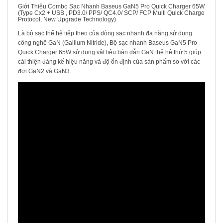
Giới Thiệu Combo Sạc Nhanh Baseus GaN5 Pro Quick Charger 65W
(Type Cx2 + USB , PD3.0/ PPS/ QC4.0/ SCP/ FCP Multi Quick Charge
Protocol, New Upgrade Technology)
Là bộ sạc thế hệ tiếp theo của dòng sạc nhanh đa năng sử dụng
công nghệ GaN (Gallium Nitride), Bộ sạc nhanh Baseus GaN5 Pro
Quick Charger 65W sử dụng vật liệu bán dẫn GaN thế hệ thứ 5 giúp
cải thiện đáng kể hiệu năng và độ ổn định của sản phẩm so với các
đợi GaN2 và GaN3.