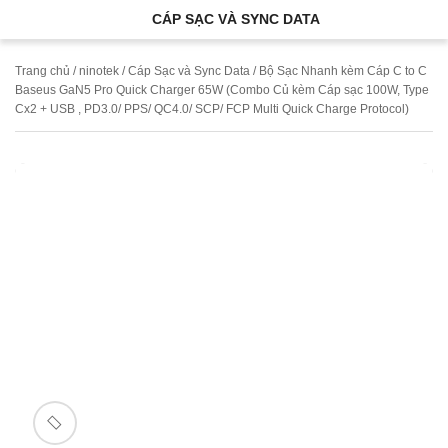
CÁP SẠC VÀ SYNC DATA
Trang chủ
/
ninotek
/
Cáp Sạc và Sync Data
/ Bộ Sạc Nhanh kèm Cáp C to C
Baseus GaN5 Pro Quick Charger 65W (Combo Củ kèm Cáp sạc 100W, Type
Cx2 + USB , PD3.0/ PPS/ QC4.0/ SCP/ FCP Multi Quick Charge Protocol)
🔍