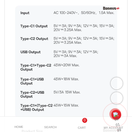
0
HOME
SEARCH
CART
MY ACCOUNT