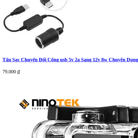
Tẩu Sạc Chuyển Đổi Cổng usb 5v 2a Sang 12v 8w Chuyên Dụn
79.000
₫