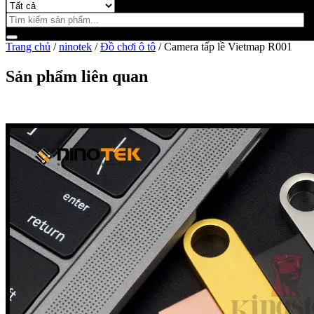
Trang chủ
/
ninotek
/
Đồ chơi ô tô
/ Camera tấp lề Vietmap R001
Sản phẩm liên quan