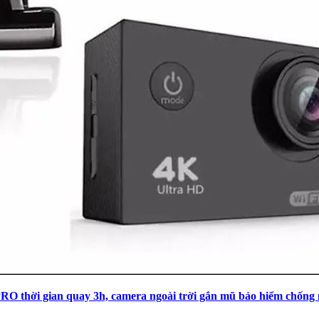
RO thời gian quay 3h, camera ngoài trời gắn mũ bảo hiểm chống