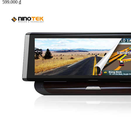
599.000
₫