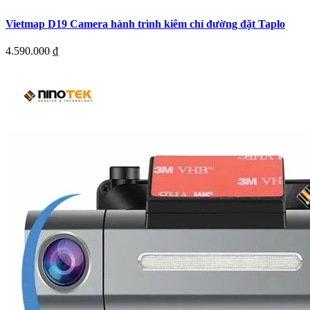
Vietmap D19 Camera hành trình kiêm chỉ đường đặt Taplo
4.590.000
₫