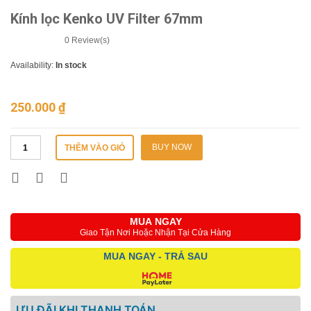
Kính lọc Kenko UV Filter 67mm
0
Review(s)
Availability:
In stock
250.000
₫
BUY NOW
THÊM VÀO GIỎ
MUA NGAY
Giao Tận Nơi Hoặc Nhận Tại Cửa Hàng
MUA NGAY - TRẢ SAU
ƯU ĐÃI KHI THANH TOÁN