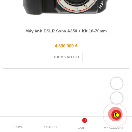
Máy ảnh DSLR Sony A350 + Kit 18-70mm
4.690.000
₫
THÊM VÀO GIỎ
0
HOME
SEARCH
CART
MY ACCOUNT