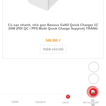
Củ sạc nhanh, nhỏ gọn Baseus GaN3 Quick Charger 1C
30W (PD/ QC / PPS Multi Quick Charge Support) TRẮNG
349.000
₫
THÊM VÀO GIỎ
0
HOME
SEARCH
CART
MY ACCOUNT