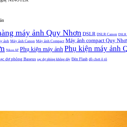
oản
hàng máy ảnh Quy Nhơn
DSLR
DSLR Canon
DSLR 
Máy ảnh compact Quy Nhơ
y ảnh
Máy ảnh Canon
Máy ảnh Compact
ơn
Phụ kiện máy ảnh 
Phụ kiện máy ảnh
Nikon AF
sạc dự phòng Baseus
Đèn Flash
đồ chơi ô tô
sạc dự phòng không dây