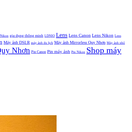
Lens
Lens Canon
Lens Nikon
gia dụng thông minh
Nikon
LDNIO
Lens
n
Máy ảnh DSLR
Máy ảnh Mirrorless Quy Nhơn
máy ảnh du lịch
Máy ảnh nhỏ
Shop máy
Quy Nhơn
Pin máy ảnh
Pin Canon
Pin Nikon