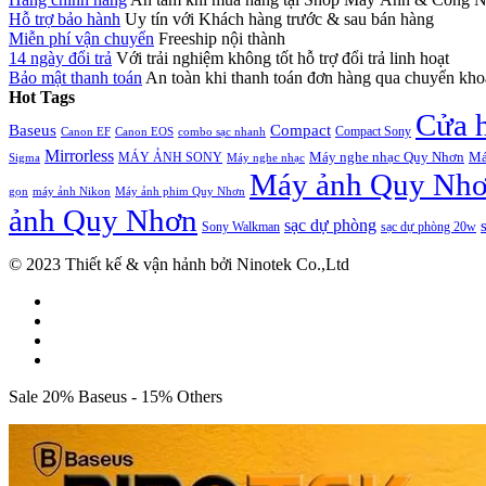
Hỗ trợ bảo hành
Uy tín với Khách hàng trước & sau bán hàng
Miễn phí vận chuyển
Freeship nội thành
14 ngày đổi trả
Với trải nghiệm không tốt hỗ trợ đổi trả linh hoạt
Bảo mật thanh toán
An toàn khi thanh toán đơn hàng qua chuyển kh
Hot Tags
Cửa 
Baseus
Compact
Compact Sony
Canon EF
Canon EOS
combo sạc nhanh
Mirrorless
Máy nghe nhạc Quy Nhơn
Má
MÁY ẢNH SONY
Máy nghe nhạc
Sigma
Máy ảnh Quy Nh
Máy ảnh phim Quy Nhơn
gọn
máy ảnh Nikon
ảnh Quy Nhơn
sạc dự phòng
Sony Walkman
sạc dự phòng 20w
© 2023 Thiết kế & vận hảnh bởi Ninotek Co.,Ltd
Sale 20% Baseus - 15% Others