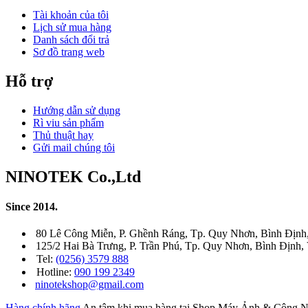
Tài khoản của tôi
Lịch sử mua hàng
Danh sách đổi trả
Sơ đồ trang web
Hỗ trợ
Hướng dẫn sử dụng
Rì viu sản phẩm
Thủ thuật hay
Gửi mail chúng tôi
NINOTEK Co.,Ltd
Since 2014.
80 Lê Công Miễn, P. Ghềnh Ráng, Tp. Quy Nhơn, Bình Định
125/2 Hai Bà Trưng, P. Trần Phú, Tp. Quy Nhơn, Bình Định,
Tel:
(0256) 3579 888
Hotline:
090 199 2349
ninotekshop@gmail.com
Hàng chính hãng
An tâm khi mua hàng tại Shop Máy Ảnh & Côn