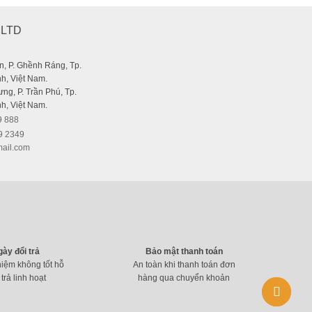
,LTD
, P. Ghềnh Ráng, Tp.
h, Việt Nam.
ng, P. Trần Phú, Tp.
h, Việt Nam.
9 888
9 2349
ail.com
gày đổi trả
Bảo mật thanh toán
hiệm không tốt hỗ
An toàn khi thanh toán đơn
 trả linh hoạt
hàng qua chuyển khoản