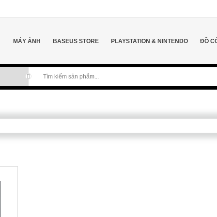
MÁY ẢNH
BASEUS STORE
PLAYSTATION & NINTENDO
ĐỒ C