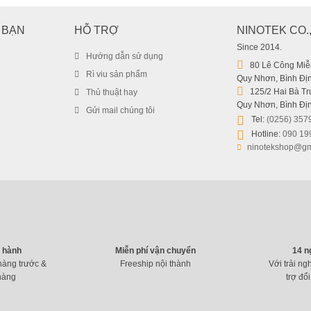
 BẠN
HỖ TRỢ
NINOTEK CO.
Since 2014.
Hướng dẫn sử dụng
80 Lê Công Miễn
Rì viu sản phẩm
Quy Nhơn, Bình Địn
125/2 Hai Bà Trư
Thủ thuật hay
Quy Nhơn, Bình Địn
Gửi mail chúng tôi
Tel:
(0256) 357
Hotline:
090 19
ninotekshop@gm
o hành
Miễn phí vận chuyển
14 n
hàng trước &
Freeship nội thành
Với trải ng
hàng
trợ đổi