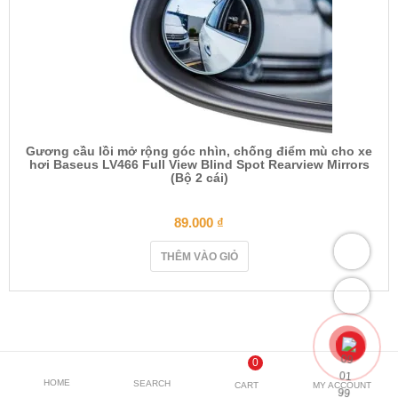
Gương cầu lồi mở rộng góc nhìn, chống điểm mù cho xe
hơi Baseus LV466 Full View Blind Spot Rearview Mirrors
(Bộ 2 cái)
89.000
₫
THÊM VÀO GIỎ
0
HOME
SEARCH
CART
MY ACCOUNT