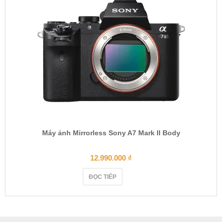
n
Máy ảnh Mirrorless Sony A7 Mark II Body
12.990.000
₫
ĐỌC TIẾP