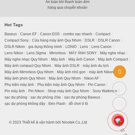
An toàn khi thanh toán đơn
hàng qua chuyển khoản
Hot Tags
Baseus
Canon EF
Canon EOS
combo sạc nhanh
Compact
Compact Sony
Cửa hàng máy ảnh Quy Nhơn
DSLR
DSLR Canon
DSLR Nikon
gia dụng thông minh
LDNIO
Lens
Lens Canon
Lens Nikon
Lens Sigma
Mirrorless
MÁY ẢNH SONY
Máy nghe nhạc
Máy nghe nhạc Quy Nhơn
Máy ảnh
Máy ảnh Canon
Máy ảnh Compact
Máy ảnh compact Quy Nhơn
Máy ảnh DSLR
máy ảnh du lịch
Máy ảnh Mirrorless Quy Nhơn
Máy ảnh nhỏ gọn
máy ảnh Nikon
Máy ảnh phim Quy Nhơn
Máy ảnh Quy Nhơn
Nikon AF
Phụ kiện máy ảnh
Phụ kiện máy ảnh Quy Nhơn
Pin Canon
Pin máy ảnh
Pin Nikon
Shop máy ảnh Quy Nhơn
Sony Walkman
sạc dự phòng
sạc dự phòng 20w
sạc dự phòng Baseus
sạc dự phòng không dây
Đèn Flash
đồ chơi ô tô
© 2023 Thiết kế & vận hảnh bởi Ninotek Co.,Ltd