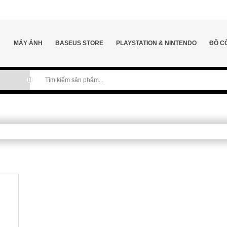
MÁY ẢNH
BASEUS STORE
PLAYSTATION & NINTENDO
ĐỒ C