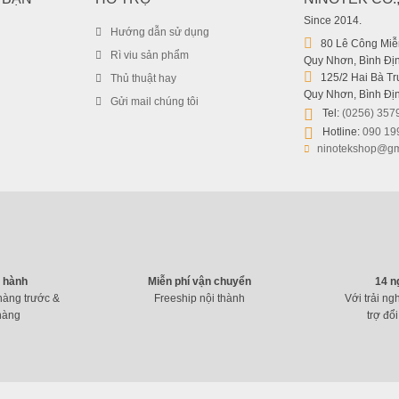
Since 2014.
Hướng dẫn sử dụng
80 Lê Công Miễn
Rì viu sản phẩm
Quy Nhơn, Bình Địn
125/2 Hai Bà Trư
Thủ thuật hay
Quy Nhơn, Bình Địn
Gửi mail chúng tôi
Tel:
(0256) 357
Hotline:
090 19
ninotekshop@gm
o hành
Miễn phí vận chuyển
14 n
hàng trước &
Freeship nội thành
Với trải ng
hàng
trợ đổi