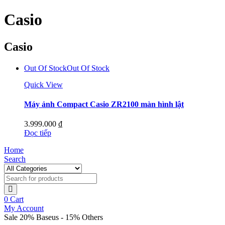
Casio
Casio
Out Of Stock
Out Of Stock
Quick View
Máy ảnh Compact Casio ZR2100 màn hình lật
3.999.000
₫
Đọc tiếp
Home
Search
0
Cart
My Account
Sale 20% Baseus - 15% Others