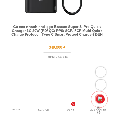
Củ sạc nhanh nhỏ gọn Baseus Super Si Pro Quick
Charger 1C 20W (PD/ QC/ PPS/ SCP/ FCP Multi Quick
Charge Protocol, Type C Smart Protect Charger) ĐEN
349.000
₫
THÊM VÀO GIỎ
0
HOME
SEARCH
CART
MY ACCOUNT