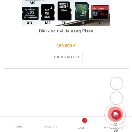
Đầu đọc thẻ đa năng Pisen
169.000
₫
THÊM VÀO GIỎ
0
HOME
SEARCH
CART
MY ACCOUNT