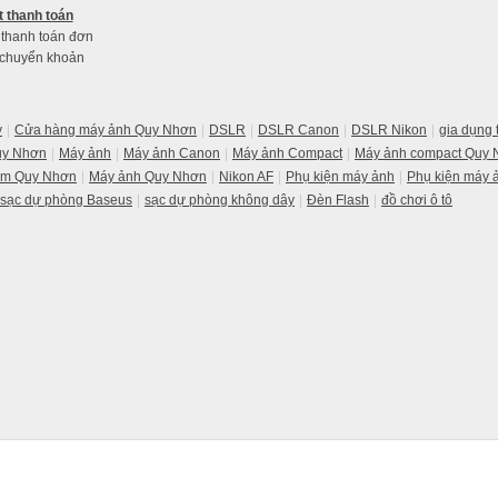
 thanh toán
 thanh toán đơn
 chuyển khoản
y
Cửa hàng máy ảnh Quy Nhơn
DSLR
DSLR Canon
DSLR Nikon
gia dụng
uy Nhơn
Máy ảnh
Máy ảnh Canon
Máy ảnh Compact
Máy ảnh compact Quy
im Quy Nhơn
Máy ảnh Quy Nhơn
Nikon AF
Phụ kiện máy ảnh
Phụ kiện máy 
sạc dự phòng Baseus
sạc dự phòng không dây
Đèn Flash
đồ chơi ô tô