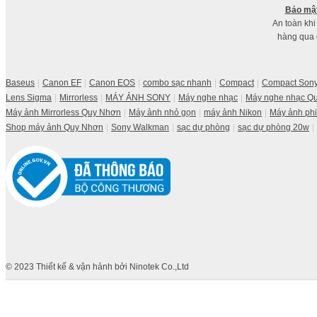
Bảo mật
An toàn khi
hàng qua
Baseus
Canon EF
Canon EOS
combo sạc nhanh
Compact
Compact Son
Lens Sigma
Mirrorless
MÁY ẢNH SONY
Máy nghe nhạc
Máy nghe nhạc Q
Máy ảnh Mirrorless Quy Nhơn
Máy ảnh nhỏ gọn
máy ảnh Nikon
Máy ảnh ph
Shop máy ảnh Quy Nhơn
Sony Walkman
sạc dự phòng
sạc dự phòng 20w
© 2023 Thiết kế & vận hảnh bởi Ninotek Co.,Ltd