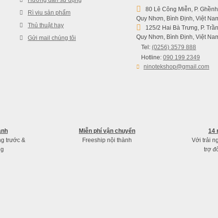
Hướng dẫn sử dụng
80 Lê Công Miễn, P. Ghềnh
Rì viu sản phẩm
Quy Nhơn, Bình Định, Việt Na
Thủ thuật hay
125/2 Hai Bà Trưng, P. Trần
Quy Nhơn, Bình Định, Việt Na
Gửi mail chúng tôi
Tel:
(0256) 3579 888
Hotline:
090 199 2349
ninotekshop@gmail.com
ành
Miễn phí vận chuyển
14 
ng trước &
Freeship nội thành
Với trải 
ng
trợ đ