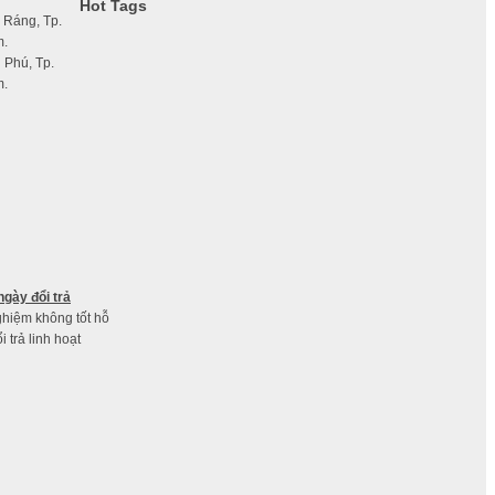
Hot Tags
 Ráng, Tp.
m.
 Phú, Tp.
m.
ngày đổi trả
nghiệm không tốt hỗ
ổi trả linh hoạt