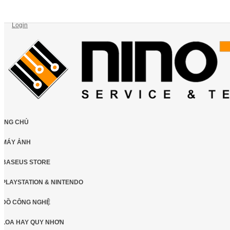
Login
ANG CHỦ
MÁY ẢNH
BASEUS STORE
PLAYSTATION & NINTENDO
ĐỒ CÔNG NGHỆ
LOA HAY QUY NHƠN