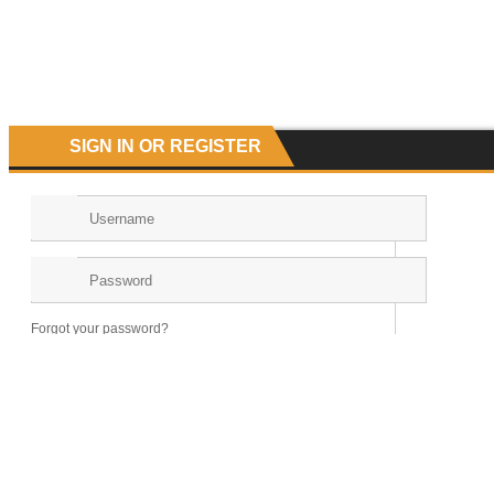
SIGN IN OR REGISTER
Forgot your password?
NEW HERE?
Registration is free and easy!