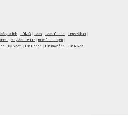
 thông minh
LDNIO
Lens
Lens Canon
Lens Nikon
 Nhơn
Máy ảnh DSLR
máy ảnh du lịch
ảnh Quy Nhơn
Pin Canon
Pin máy ảnh
Pin Nikon