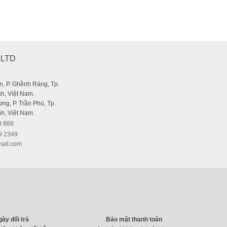
,LTD
, P. Ghềnh Ráng, Tp.
h, Việt Nam.
ng, P. Trần Phú, Tp.
h, Việt Nam.
9 888
9 2349
ail.com
gày đổi trả
Bảo mật thanh toán