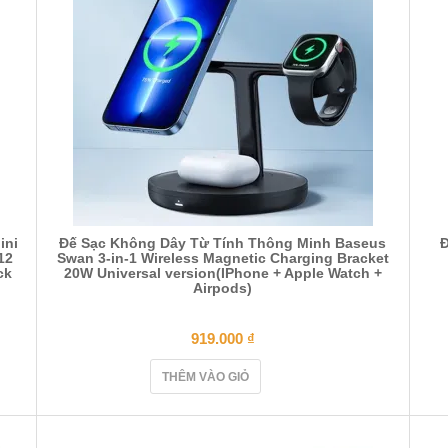
ini
Đế Sạc Không Dây Từ Tính Thông Minh Baseus
Đ
12
Swan 3-in-1 Wireless Magnetic Charging Bracket
ck
20W Universal version(IPhone + Apple Watch +
Airpods)
919.000
₫
THÊM VÀO GIỎ