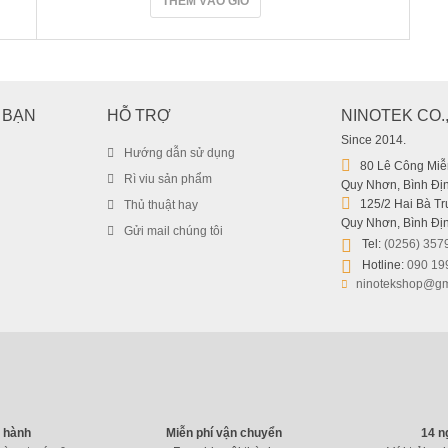
THÊM VÀO GIỎ
 BẠN
HỖ TRỢ
NINOTEK CO.
Since 2014.
Hướng dẫn sử dụng
80 Lê Công Miễn
Rì viu sản phẩm
Quy Nhơn, Bình Địn
125/2 Hai Bà Trư
Thủ thuật hay
Quy Nhơn, Bình Địn
Gửi mail chúng tôi
Tel:
(0256) 357
Hotline:
090 19
ninotekshop@gm
o hành
Miễn phí vận chuyển
14 n