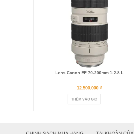
Lens Canon EF 70-200mm 1:2.8 L
12.500.000
₫
THÊM VÀO GIỎ
CHÍNH SÁCH MUA HÀNG
TÀI KHOẢN CỦA