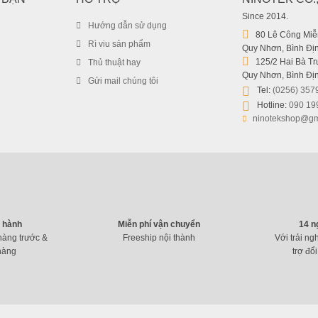
Since 2014.
Hướng dẫn sử dụng
80 Lê Công Miễn
Rì viu sản phẩm
Quy Nhơn, Bình Địn
125/2 Hai Bà Trư
Thủ thuật hay
Quy Nhơn, Bình Địn
Gửi mail chúng tôi
Tel:
(0256) 357
Hotline:
090 19
ninotekshop@gm
o hành
Miễn phí vận chuyển
14 n
hàng trước &
Freeship nội thành
Với trải ng
hàng
trợ đổi