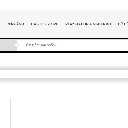
MÁY ẢNH
BASEUS STORE
PLAYSTATION & NINTENDO
ĐỒ C