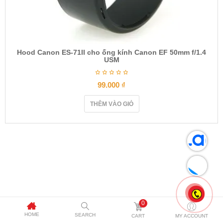
Hood Canon ES-71II cho ống kính Canon EF 50mm f/1.4
USM
99.000
₫
THÊM VÀO GIỎ
0
HOME
SEARCH
CART
MY ACCOUNT