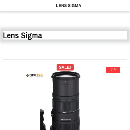
LENS SIGMA
Lens Sigma
SALE!
-11%
-11%