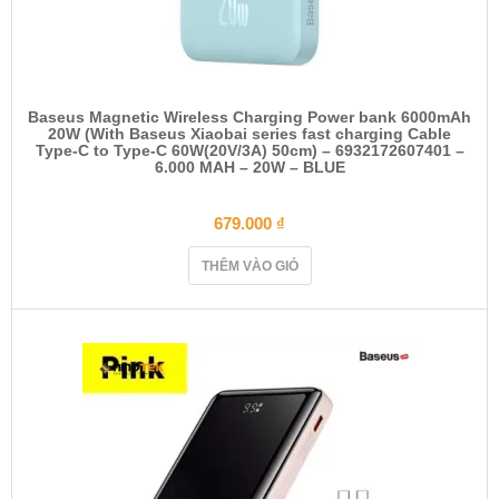
Baseus Magnetic Wireless Charging Power bank 6000mAh
20W (With Baseus Xiaobai series fast charging Cable
Type-C to Type-C 60W(20V/3A) 50cm) – 6932172607401 –
6.000 MAH – 20W – BLUE
679.000
₫
THÊM VÀO GIỎ