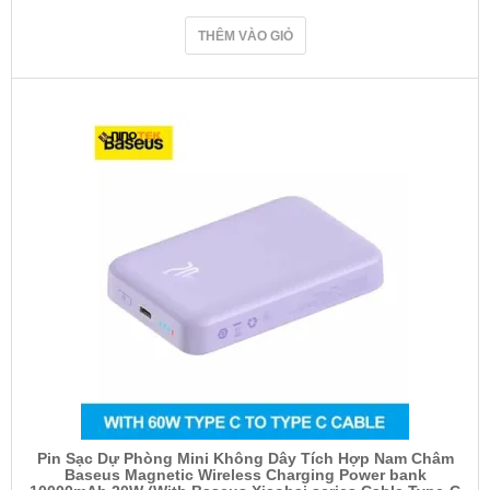
THÊM VÀO GIỎ
Pin Sạc Dự Phòng Mini Không Dây Tích Hợp Nam Châm
Baseus Magnetic Wireless Charging Power bank