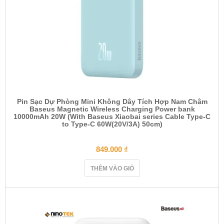
Pin Sạc Dự Phòng Mini Không Dây Tích Hợp Nam Châm
Baseus Magnetic Wireless Charging Power bank
10000mAh 20W (With Baseus Xiaobai series Cable Type-C
to Type-C 60W(20V/3A) 50cm)
849.000
₫
THÊM VÀO GIỎ