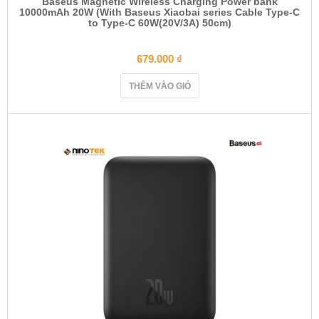
Baseus Magnetic Wireless Charging Power bank
10000mAh 20W (With Baseus Xiaobai series Cable Type-C
to Type-C 60W(20V/3A) 50cm)
679.000
₫
THÊM VÀO GIỎ