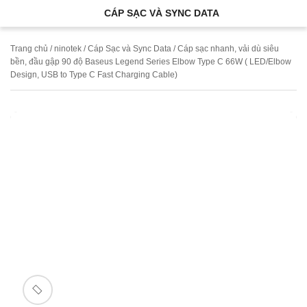
CÁP SẠC VÀ SYNC DATA
Trang chủ
/
ninotek
/
Cáp Sạc và Sync Data
/ Cáp sạc nhanh, vải dù siêu
bền, đầu gập 90 độ Baseus Legend Series Elbow Type C 66W ( LED/Elbow
Design, USB to Type C Fast Charging Cable)
🔍