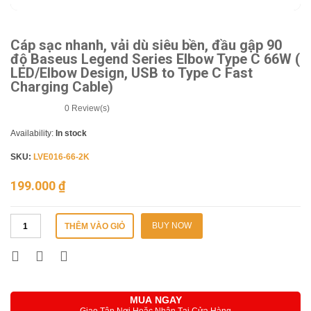
Cáp sạc nhanh, vải dù siêu bền, đầu gập 90
độ Baseus Legend Series Elbow Type C 66W (
LED/Elbow Design, USB to Type C Fast
Charging Cable)
0
Review(s)
Availability:
In stock
SKU:
LVE016-66-2K
199.000
₫
BUY NOW
THÊM VÀO GIỎ
MUA NGAY