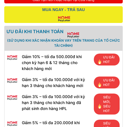
Giao Tận Nơi Hoặc Nhận Tại Cửa Hàng
MUA NGAY - TRẢ SAU
ƯU ĐÃI KHI THANH TOÁN
(SỬ DỤNG KHI XÁC NHẬN KHOẢN VAY TRÊN TRANG CỦA TỔ CHỨC
TÀI CHÍNH)
Giảm 10% – tối đa 500.000đ khi
ƯU ĐÃI
HOT
chọn kỳ hạn 6 & 12 tháng cho
khách hàng mới
Giảm 3% – tối đa 100.000đ với kỳ
ƯU ĐÃI
HOT
hạn 3 tháng cho khách hàng mới
Giảm 3% – tối đa 100.000đ với kỳ
SIÊU
MỚI,
hạn 3 tháng cho khách hàng đã
SIÊU
phát sinh đơn hàng HPL
HOT
Giảm 5% – tối đa 200.000đ khi
SIÊU