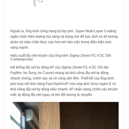
Ngoài ra, ống kính cũng trang bị lớp phủ Super Multi-Layer Coating
ngăn chặn hiện tượng lóa sáng và bóng mờ để bức ảnh có độ tương
phản và màu chân thực cao hơn khi làm việc trong điều kiện ánh
sáng mạnh.
Hiệu suất lấy nét nhanh của ống kính Sigma 16mm F/1.4 DC DN
Contemporary
Hệ thống lấy nét tự động AF của Sigma 16mm F/1.4 DC DN (for
Fujifilm, for Sony, for Canon) mang lại khả năng lấy nét tự động
nhanh chóng, chính xác và vô cùng yên tĩnh. Thiết kế của ống kính
phù hợp với tính năng Fast Hybrid AF của máy ảnh Sony ngàm E có
khả năng lấy nét tự động siêu nhanh. AF nhận dạng chính xác khuôn
mặt, tự động lấy nét ngay cả khi đối tượng di chuyển.