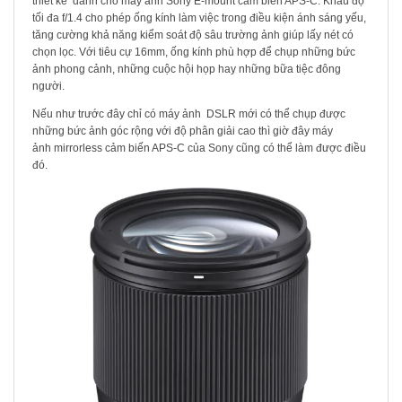
thiết kế dành cho máy ảnh Sony E-mount cảm biến APS-C. Khẩu độ
tối đa f/1.4 cho phép ống kính làm việc trong điều kiện ánh sáng yếu,
tăng cường khả năng kiểm soát độ sâu trường ảnh giúp lấy nét có
chọn lọc. Với tiêu cự 16mm, ống kính phù hợp để chụp những bức
ảnh phong cảnh, những cuộc hội họp hay những bữa tiệc đông
người.
Nếu như trước đây chỉ có máy ảnh DSLR mới có thể chụp được
những bức ảnh góc rộng với độ phân giải cao thì giờ đây máy
ảnh mirrorless cảm biến APS-C của Sony cũng có thể làm được điều
đó.