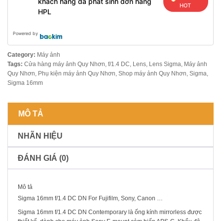
khách hàng đã phát sinh đơn hàng
HOT
HPL
Powered by
Category:
Máy ảnh
Tags:
Cửa hàng máy ảnh Quy Nhơn
,
f/1.4 DC
,
Lens
,
Lens Sigma
,
Máy ảnh
Quy Nhơn
,
Phụ kiện máy ảnh Quy Nhơn
,
Shop máy ảnh Quy Nhơn
,
Sigma
,
Sigma 16mm
MÔ TẢ
NHÃN HIỆU
ĐÁNH GIÁ (0)
Mô tả
Sigma 16mm f/1.4 DC DN For Fujifilm, Sony, Canon …
Sigma 16mm f/1.4 DC DN Contemporary là ống kính mirrorless được