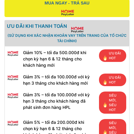
MUA NGAY - TRẢ SAU
ƯU ĐÃI KHI THANH TOÁN
(SỬ DỤNG KHI XÁC NHẬN KHOẢN VAY TRÊN TRANG CỦA TỔ CHỨC
TÀI CHÍNH)
Giảm 10% – tối đa 500.000đ khi
ƯU ĐÃI
HOT
chọn kỳ hạn 6 & 12 tháng cho
khách hàng mới
Giảm 3% – tối đa 100.000đ với kỳ
ƯU ĐÃI
HOT
hạn 3 tháng cho khách hàng mới
Giảm 3% – tối đa 100.000đ với kỳ
SIÊU
MỚI,
hạn 3 tháng cho khách hàng đã
SIÊU
phát sinh đơn hàng HPL
HOT
Giảm 5% – tối đa 200.000đ khi
SIÊU
MỚI,
chọn kỳ hạn 6 & 12 tháng cho
SIÊU