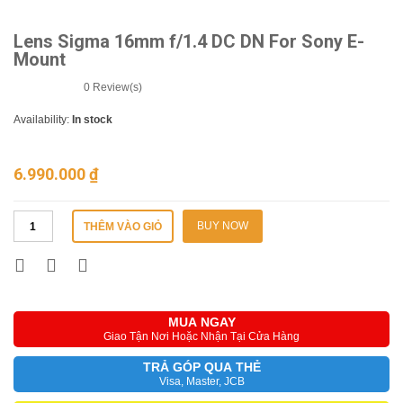
Lens Sigma 16mm f/1.4 DC DN For Sony E-
Mount
0
Review(s)
Availability:
In stock
6.990.000
₫
BUY NOW
THÊM VÀO GIỎ
MUA NGAY
Giao Tận Nơi Hoặc Nhận Tại Cửa Hàng
TRẢ GÓP QUA THẺ
Visa, Master, JCB