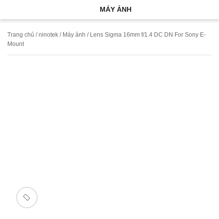
MÁY ẢNH
Trang chủ
/
ninotek
/
Máy ảnh
/ Lens Sigma 16mm f/1.4 DC DN For Sony E-
Mount
🔍