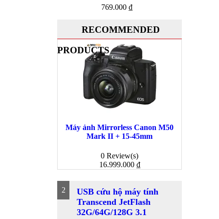
769.000
₫
RECOMMENDED
PRODUCTS
Quick
Máy ảnh Mirrorless Canon M50
Mark II + 15-45mm
Pin D
0 Review(s)
689.0
16.999.000
₫
2
USB cứu hộ máy tính
Transcend JetFlash
32G/64G/128G 3.1