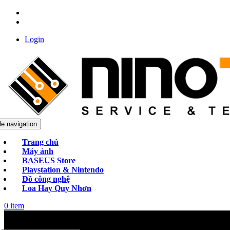
Login
le navigation
Trang chủ
Máy ảnh
BASEUS Store
Playstation & Nintendo
Đồ công nghệ
Loa Hay Quy Nhơn
0
item
Categories