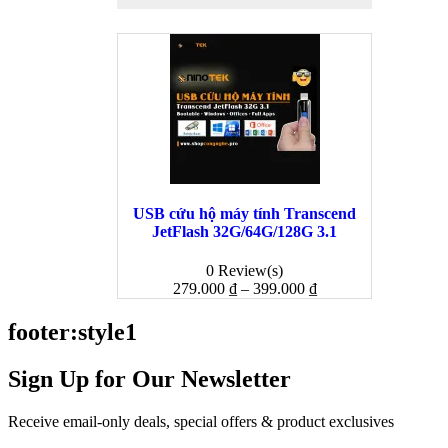
USB cứu hộ máy tính Transcend
Quick
JetFlash 32G/64G/128G 3.1
Pin D
0 Review(s)
279.000
₫
–
399.000
₫
689.0
footer:style1
Sign Up for Our Newsletter
Receive email-only deals, special offers & product exclusives