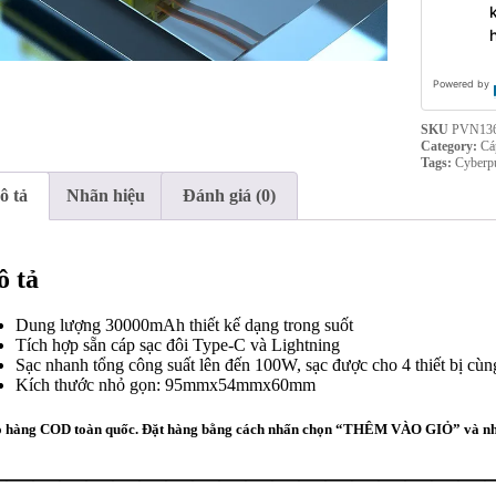
Powered by
SKU
PVN13
Category:
Cá
Tags:
Cyberp
ô tả
Nhãn hiệu
Đánh giá (0)
 tả
Dung lượng 30000mAh thiết kế dạng trong suốt
Tích hợp sẵn cáp sạc đôi Type-C và Lightning
Sạc nhanh tổng công suất lên đến 100W, sạc được cho 4 thiết bị cùn
Kích thước nhỏ gọn: 95mmx54mmx60mm
 hàng COD toàn quốc. Đặt hàng bằng cách nhấn chọn “THÊM VÀO GIỎ” và nhập
————————————————————