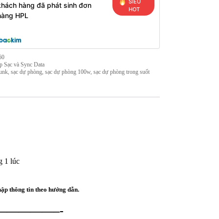
SIÊU
khách hàng đã phát sinh đơn
HOT
hàng HPL
60
p Sạc và Sync Data
unk
,
sạc dự phòng
,
sạc dự phòng 100w
,
sạc dự phòng trong suốt
g 1 lúc
 thông tin theo hướng dẫn.
————–-