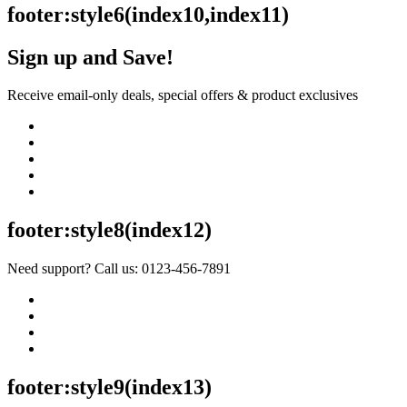
footer:style6(index10,index11)
Sign up and Save!
Receive email-only deals, special offers & product exclusives
Quick
Pin sạ
Quick 
footer:style8(index12)
779.0
Need support? Call us: 0123-456-7891
footer:style9(index13)