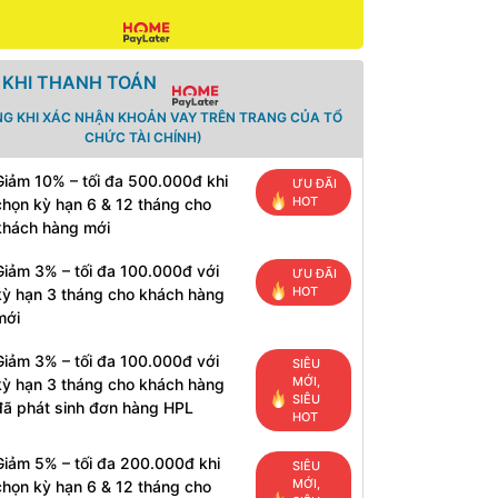
 KHI THANH TOÁN
NG KHI XÁC NHẬN KHOẢN VAY TRÊN TRANG CỦA TỔ
CHỨC TÀI CHÍNH)
Giảm 10% – tối đa 500.000đ khi
ƯU ĐÃI
HOT
chọn kỳ hạn 6 & 12 tháng cho
khách hàng mới
Giảm 3% – tối đa 100.000đ với
ƯU ĐÃI
HOT
kỳ hạn 3 tháng cho khách hàng
mới
Giảm 3% – tối đa 100.000đ với
SIÊU
MỚI,
kỳ hạn 3 tháng cho khách hàng
SIÊU
đã phát sinh đơn hàng HPL
HOT
Giảm 5% – tối đa 200.000đ khi
SIÊU
MỚI,
chọn kỳ hạn 6 & 12 tháng cho