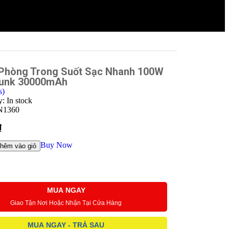
 Phòng Trong Suốt Sạc Nhanh 100W
unk 30000mAh
s)
ty:
In stock
N1360
₫
Buy Now
hêm vào giỏ
MUA NGAY
Giao Tận Nơi Hoặc Nhận Tại Cửa Hàng
MUA NGAY - TRẢ SAU