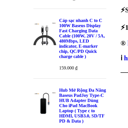
⚡
Cáp sạc nhanh C to C
100W Baseus Display
⚡1
Fast Charging Data
Cable (100W, 20V / 5A,
480Mbps, LED
®️
indicator, E-marker
chip, QC/PD Quick
charge cable )
ℹ️
h
159.000
₫
—
Hub Mở Rộng Đa Năng
Baseus PadJoy Type-C
HUB Adapter Dùng
Sản 
Cho iPad MacBook
Laptop ( Type c to
HDMI, USB3.0, SD/TF
PD & Data )