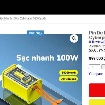
t Sạc Nhanh 100W Cyberpunk 30000mAh
Pin Dự
Bán chạy
Cyberp
0
Review(
Availabili
SKU:
PV
899.000
T
Compare