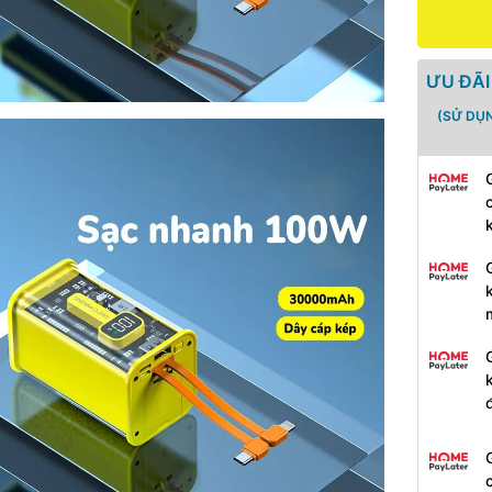
ƯU ĐÃI
(SỬ DỤ