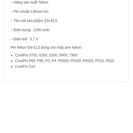
– Hãng sản xuất: Nikon
– Pin chuẩn Lithium ion
– Tên mã sản phẩm: EN-EL5
– Điện dung : 1100 mAh
– Điện thế : 3,7 V
Pin Nikon EN-EL5 dùng cho máy ảnh Nikon:
CoolPix 3700, 4200, 5200, 5900, 7900,
CoolPix P80, P90, P3, P4, P5000, P5100, P6000, P510, P520
CoolPix S10
SẢN PHẨM LIÊN QUAN