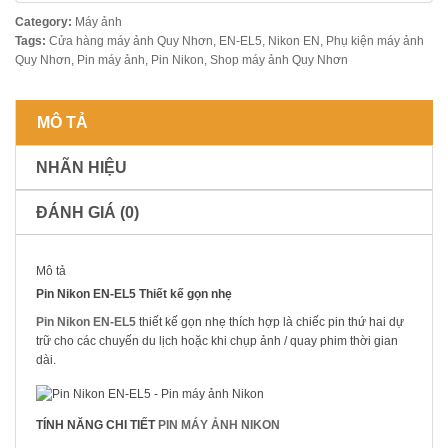
Category:
Máy ảnh
Tags:
Cửa hàng máy ảnh Quy Nhơn
,
EN-EL5
,
Nikon EN
,
Phụ kiện máy ảnh
Quy Nhơn
,
Pin máy ảnh
,
Pin Nikon
,
Shop máy ảnh Quy Nhơn
MÔ TẢ
NHÃN HIỆU
ĐÁNH GIÁ (0)
Mô tả
Pin Nikon EN-EL5 Thiết kế gọn nhẹ
Pin Nikon EN-EL5
thiết kế gọn nhẹ thích hợp là chiếc pin thứ hai dự
trữ cho các chuyến du lịch hoặc khi chụp ảnh / quay phim thời gian
dài.
TÍNH NĂNG CHI TIẾT
PIN MÁY ẢNH NIKON