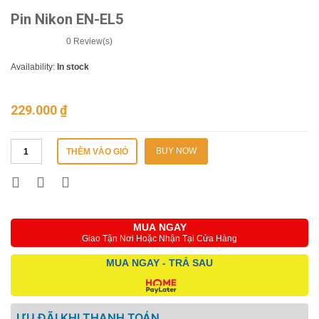
Pin Nikon EN-EL5
0
Review(s)
Availability:
In stock
229.000
₫
BUY NOW
THÊM VÀO GIỎ
MUA NGAY
Giao Tận Nơi Hoặc Nhận Tại Cửa Hàng
MUA NGAY - TRẢ SAU
ƯU ĐÃI KHI THANH TOÁN