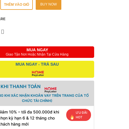
BUY NOW
THÊM VÀO GIỎ
ARE
MUA NGAY
Giao Tận Nơi Hoặc Nhận Tại Cửa Hàng
MUA NGAY - TRẢ SAU
 KHI THANH TOÁN
NG KHI XÁC NHẬN KHOẢN VAY TRÊN TRANG CỦA TỔ
CHỨC TÀI CHÍNH)
Giảm 10% – tối đa 500.000đ khi
ƯU ĐÃI
HOT
chọn kỳ hạn 6 & 12 tháng cho
khách hàng mới