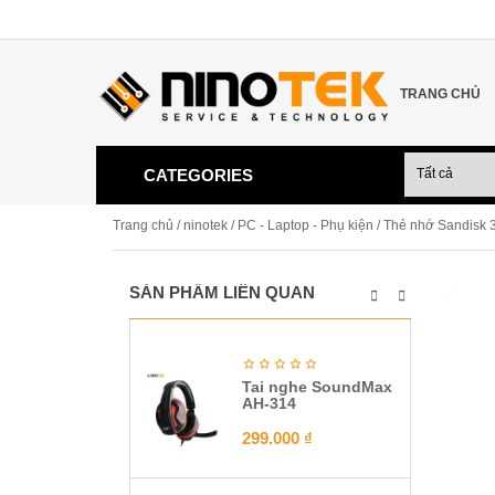
TRANG CHỦ
CATEGORIES
Trang chủ
/
ninotek
/
PC - Laptop - Phụ kiện
/ Thẻ nhớ Sandisk 
SẢN PHẨM LIÊN QUAN
Tai nghe SoundMax
AH-314
299.000
₫