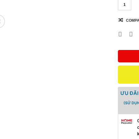
COMP
🔍
ƯU ĐÃI
(SỬ DỤ