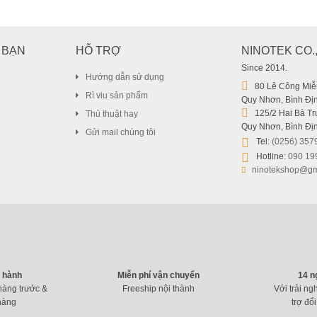
Chuột Bluetooth Microsoft Modern 
 BẠN
HỖ TRỢ
NINOTEK CO.
749.000
₫
849.000
Since 2014.
₫
Hướng dẫn sử dụng
80 Lê Công Miễn
Rì viu sản phẩm
Quy Nhơn, Bình Địn
125/2 Hai Bà Trư
Thủ thuật hay
Quy Nhơn, Bình Địn
Gửi mail chúng tôi
Tel:
(0256) 357
Hotline:
090 19
ninotekshop@gm
o hành
Miễn phí vận chuyển
14 n
hàng trước &
Freeship nội thành
Với trải ng
hàng
trợ đổi