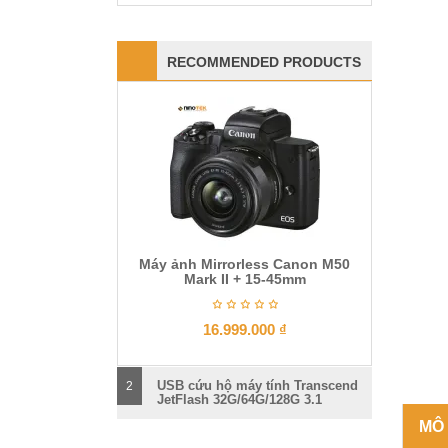
RECOMMENDED PRODUCTS
Máy ảnh Mirrorless Canon M50
Mark II + 15-45mm
16.999.000
₫
USB cứu hộ máy tính Transcend
2
JetFlash 32G/64G/128G 3.1
MÔ