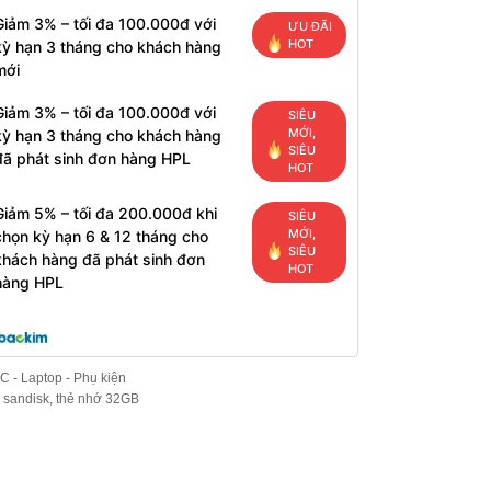
Giảm 3% – tối đa 100.000đ với
ƯU ĐÃI
HOT
kỳ hạn 3 tháng cho khách hàng
mới
Giảm 3% – tối đa 100.000đ với
SIÊU
MỚI,
kỳ hạn 3 tháng cho khách hàng
SIÊU
đã phát sinh đơn hàng HPL
HOT
Giảm 5% – tối đa 200.000đ khi
SIÊU
MỚI,
chọn kỳ hạn 6 & 12 tháng cho
SIÊU
khách hàng đã phát sinh đơn
HOT
hàng HPL
C - Laptop - Phụ kiện
,
sandisk
,
thẻ nhớ 32GB