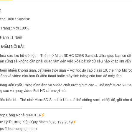
ả
ng Hiệu : Sandisk
 Trạng : Mới 100%
Hành : 1 Năm
 ĐIỂM NỔI BẬT
Thỏa sức lưu trữ dữ liệu – Thẻ nhớ MicroSDHC 32GB Sandisk Ultra giúp bạn có rất 
ạn cũng sẽ không cần phải quan tâm đến việc xóa bất kỳ dữ liệu nào khác khi vấn 
Thêm nhiều không gian, tiết kiệm thời gian – Với tốc độ cao class 10, thẻ nhớ Micr
 ảnh và video của bạn từ điện thoại hoặc máy tính bảng của bạn để máy tính.
Mang đến chất lượng hình ảnh và Video chất lượng cực cao – Thẻ nhớ MicroSD San
g cao và quay video Full HD rất mượt mà.
Siêu bền bỉ – Thẻ nhớ MicroSD Sandisk Ultra có thể chống sock, nhiệt độ, giữ cho
———————————————————————–-
hop Công Nghệ NINOTEK
0A Lý Thường Kiệt / Quy Nhơn /
090 199 2349
tps://shopcongnghe.pro