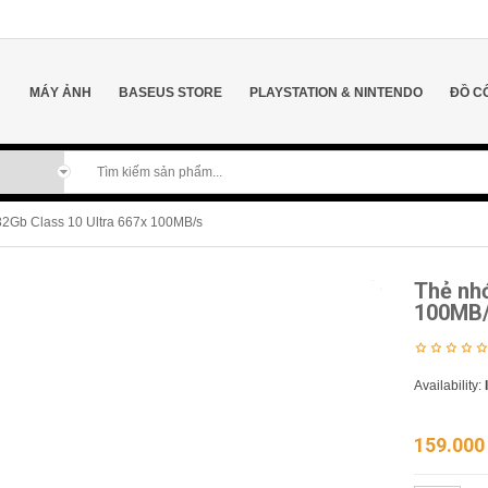
MÁY ẢNH
BASEUS STORE
PLAYSTATION & NINTENDO
ĐỒ C
32Gb Class 10 Ultra 667x 100MB/s
Thẻ nhớ
100MB
Availability:
159.00