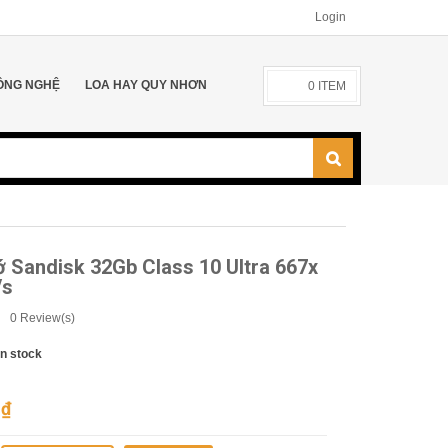
Login
ÔNG NGHỆ
LOA HAY QUY NHƠN
0
ITEM
 Sandisk 32Gb Class 10 Ultra 667x
/s
0
Review(s)
In stock
0
₫