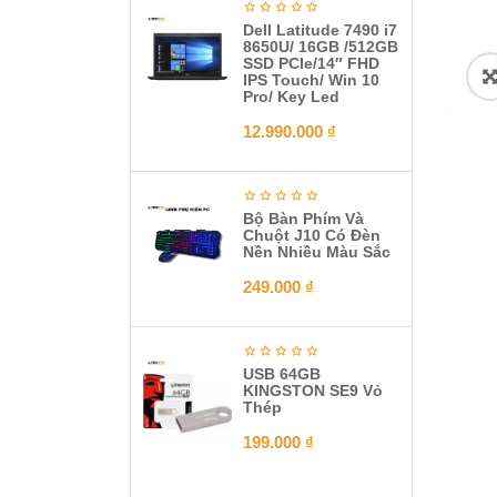
Dell Latitude 7490 i7
8650U/ 16GB /512GB
SSD PCIe/14″ FHD
IPS Touch/ Win 10
Pro/ Key Led
12.990.000
₫
Bộ Bàn Phím Và
Chuột J10 Có Đèn
Nền Nhiều Màu Sắc
249.000
₫
USB 64GB
KINGSTON SE9 Vỏ
Thép
199.000
₫