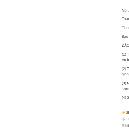
Mô t
Thươ
Tình
Bảo 
ĐẶC
(1) 
Và b
(2) 
hình
(3) 
lượn
(4) 
-—
S
1
®️
ht