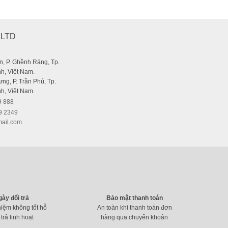
Mobile Mouse
,LTD
, P. Ghềnh Ráng, Tp.
h, Việt Nam.
ng, P. Trần Phú, Tp.
h, Việt Nam.
9 888
9 2349
ail.com
gày đổi trả
Bảo mật thanh toán
hiệm không tốt hỗ
An toàn khi thanh toán đơn
 trả linh hoạt
hàng qua chuyển khoản