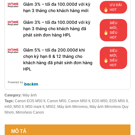
Giảm 3% – tối đa 100.000đ với kỳ
ƯU ĐÃI
HOT
hạn 3 tháng cho khách hàng mới
Giảm 3% – tối đa 100.000đ với kỳ
SIÊU
MỚI,
hạn 3 tháng cho khách hàng đã
SIÊU
phát sinh đơn hàng HPL
HOT
Giảm 5% – tối đa 200.000đ khi
SIÊU
MỚI,
chọn kỳ hạn 6 & 12 tháng cho
SIÊU
khách hàng đã phát sinh đơn hàng
HOT
HPL
Powered by
Category:
Máy ảnh
Tags:
Canon EOS M50 II
,
Canon M50
,
Canon M50 II
,
EOS M50
,
EOS M50 II
,
m50
,
M50 II
,
M50 mark II
,
M502
,
Máy ảnh Mirroress
,
Máy ảnh Mirrorless Quy
Nhơn
,
Mirrorless Canon
MÔ TẢ