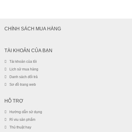
Combo Pin Sạc Kingma KM-FW50 (For Sony)
CHÍNH SÁCH MUA HÀNG
659.000
₫
TÀI KHOẢN CỦA BẠN
Tài khoản của tôi
Lịch sử mua hàng
Danh sách đổi trả
Sơ đồ trang web
HỖ TRỢ
Hướng dẫn sử dụng
Rì viu sản phẩm
Thủ thuật hay