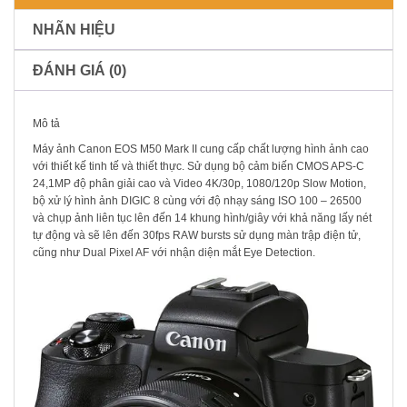
NHÃN HIỆU
ĐÁNH GIÁ (0)
Mô tả
Máy ảnh Canon EOS M50 Mark II cung cấp chất lượng hình ảnh cao
với thiết kế tinh tế và thiết thực. Sử dụng bộ cảm biến CMOS APS-C
24,1MP độ phân giải cao và Video 4K/30p, 1080/120p Slow Motion,
bộ xử lý hình ảnh DIGIC 8 cùng với độ nhạy sáng ISO 100 – 26500
và chụp ảnh liên tục lên đến 14 khung hình/giây với khả năng lấy nét
tự động và sẽ lên đến 30fps RAW bursts sử dụng màn trập điện tử,
cũng như Dual Pixel AF với nhận diện mắt Eye Detection.