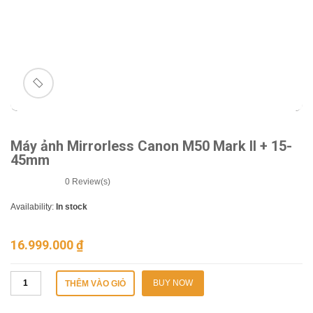
n
🔍
Máy ảnh Mirrorless Canon M50 Mark II + 15-
45mm
0
Review(s)
Availability:
In stock
16.999.000
₫
BUY NOW
THÊM VÀO GIỎ