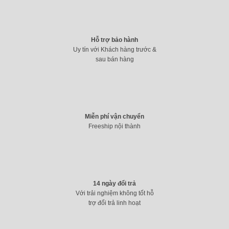
Sạc Đôi Kingma Chính Hãng For Canon LP-E8 For Canon
EOS 700D 650D 600D 550D
199.000
₫
Hỗ trợ bảo hành
Uy tín với Khách hàng trước &
sau bán hàng
Miễn phí vận chuyển
Freeship nội thành
14 ngày đổi trả
Với trải nghiệm không tốt hỗ
trợ đổi trả linh hoạt
Máy ảnh DSLR Canon 750D + 18-55 STM