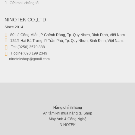
Gửi mail chúng tôi
SẠC ĐÔI KINGMA CHO PIN NIKON EN-EL14 (MH-24) For
Nikon D3100 D3200 D3300 D3500 D5100 D5200 D5300 D5500
NINOTEK CO.,LTD
199.000
₫
Since 2014.
80 Lê Công Miễn, P. Ghềnh Ráng, Tp. Quy Nhơn, Bình Định, Việt Nam.
125/2 Hai Bà Trưng, P. Trần Phú, Tp. Quy Nhơn, Bình Định, Việt Nam.
Tel:
(0256) 3579 888
Hotline:
090 199 2349
ninotekshop@gmail.com
Hàng chính hãng
An tâm khi mua hàng tại Shop
Máy Ảnh & Công Nghệ
NINOTEK