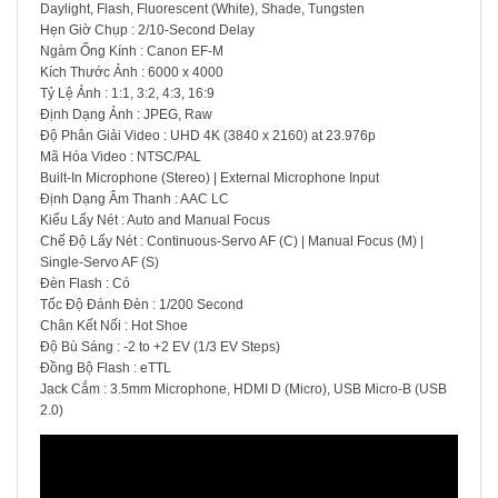
Daylight, Flash, Fluorescent (White), Shade, Tungsten
Hẹn Giờ Chụp : 2/10-Second Delay
Ngàm Ống Kính : Canon EF-M
Kích Thước Ảnh : 6000 x 4000
Tỷ Lệ Ảnh : 1:1, 3:2, 4:3, 16:9
Định Dạng Ảnh : JPEG, Raw
Độ Phân Giải Video : UHD 4K (3840 x 2160) at 23.976p
Mã Hóa Video : NTSC/PAL
Built-In Microphone (Stereo) | External Microphone Input
Định Dạng Âm Thanh : AAC LC
Kiểu Lấy Nét : Auto and Manual Focus
Chế Độ Lấy Nét : Continuous-Servo AF (C) | Manual Focus (M) |
Single-Servo AF (S)
Đèn Flash : Có
Tốc Độ Đánh Đèn : 1/200 Second
Chân Kết Nối : Hot Shoe
Độ Bù Sáng : -2 to +2 EV (1/3 EV Steps)
Đồng Bộ Flash : eTTL
Jack Cắm : 3.5mm Microphone, HDMI D (Micro), USB Micro-B (USB
2.0)