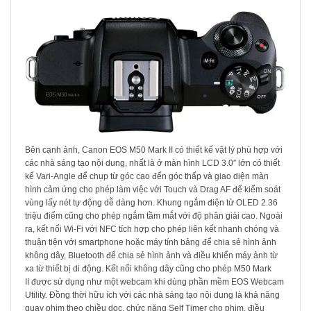
Bên cạnh ảnh, Canon EOS M50 Mark II có thiết kế vật lý phù hợp với
các nhà sáng tạo nội dung, nhất là ở màn hình LCD 3.0″ lớn có thiết
kế Vari-Angle để chụp từ góc cao đến góc thấp và giao diện màn
hình cảm ứng cho phép làm việc với Touch và Drag AF để kiểm soát
vùng lấy nét tự động dễ dàng hơn. Khung ngắm điện tử OLED 2.36
triệu điểm cũng cho phép ngắm tầm mắt với độ phân giải cao. Ngoài
ra, kết nối Wi-Fi với NFC tích hợp cho phép liên kết nhanh chóng và
thuận tiện với smartphone hoặc máy tính bảng để chia sẻ hình ảnh
không dây, Bluetooth để chia sẻ hình ảnh và điều khiển máy ảnh từ
xa từ thiết bị di động. Kết nối không dây cũng cho phép M50 Mark
II được sử dụng như một webcam khi dùng phần mềm EOS Webcam
Utility. Đồng thời hữu ích với các nhà sáng tạo nội dung là khả năng
quay phim theo chiều dọc, chức năng Self Timer cho phim, điều