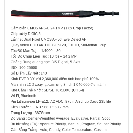
Cảm biến CMOS APS-C 24.1MP, (1.6x Crop Factor)
Chip xử lý DIGIC 8
Lấy nét Dual Pixel CMOS AF với Eye Detect AF
Quay video UHD 4K, HD 720p120, FullHD, SloMotion 120p
Tốc Độ Màn Trập : 1/4000 – 30s
Tốc Độ Chụp Liên Tục : 10 fps – 24.2 MP
Chống Rung quang học IBIS Digital, 5-Axis
ISO : 100-25600
Số Điểm Lấy Nét : 143
Kính EVF 0.39″ với 2,360,000 điểm ảnh bao phủ 100%
Màn hình LCD xoay lật cảm ứng 3inch 1,040,000 điểm ảnh
Khe Cắm Thẻ Nhớ : SD/SDHC/SDXC (UHS-I)
Wi-Fi, Bluetooth
Pin Lithium-ion LP-E12, 7.2 VDC, 875 mAh chụp được 235 file
Kích Thước : 116.3 * 88.1 * 58.7 mm
Trọng Lượng : 387Gram
Đo Sáng : Center-Weighted Average, Evaluative, Partial, Spot
Bù trừ sáng (EV) : Aperture Priority, Manual, Program, Shutter Priority
Cân Bằng Trắng : Auto, Cloudy, Color Temperature, Custom,