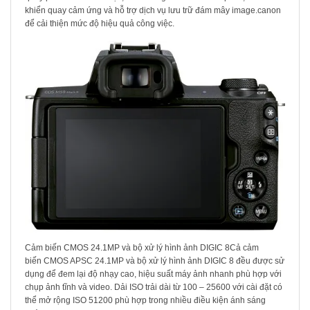
khiển quay cảm ứng và hỗ trợ dịch vụ lưu trữ đám mây image.canon
để cải thiện mức độ hiệu quả công việc.
Cảm biến CMOS 24.1MP và bộ xử lý hình ảnh DIGIC 8Cả cảm
biến CMOS APSC 24.1MP và bộ xử lý hình ảnh DIGIC 8 đều được sử
dụng để đem lại độ nhạy cao, hiệu suất máy ảnh nhanh phù hợp với
chụp ảnh tĩnh và video. Dải ISO trải dài từ 100 – 25600 với cài đặt có
thể mở rộng ISO 51200 phù hợp trong nhiều điều kiện ánh sáng