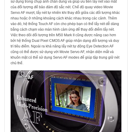
sử dụng trong chụp ảnh chân dung và giúp ưu tiên lấy nét vào mắt
của đối tượng để bảo đảm độ sắc nét. Chế độ quay video Movie
Servo AF mượt, lấy nét tự nhiên khi thay đổi giữa các đối tượng khác
nhau hoặc ở những khoảng cách khác nhau trong các cảnh. Thêm
vào đó, hệ thống Touch AF còn cho phép bạn có thể lấy nét dễ dàng
bằng cách chạm vào màn hình cảm ứng để thay đổi điểm lấy nét.
Việc theo dõi đối tượng trên M50 Mark II cũng được nâng cao hơn
bởi hệ thống Dual Pixel CMOS AF giúp nhận dạng đối tượng và duy
trì tiêu điểm. Ngoài ra khả năng lấy nét tự động Eye Detection AF
cũng có thể được sử dụng với Movie Servo AF, nhận diện mắt và
khuôn mặt có thể sử dụng Servo AF modes để giúp tập trung giữ nét
chủ thể.