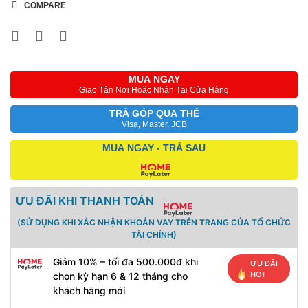
COMPARE
MUA NGAY
Giao Tận Nơi Hoặc Nhận Tại Cửa Hàng
TRẢ GÓP QUA THẺ
Visa, Master, JCB
MUA NGAY - TRẢ SAU
ƯU ĐÃI KHI THANH TOÁN
(SỬ DỤNG KHI XÁC NHẬN KHOẢN VAY TRÊN TRANG CỦA TỔ CHỨC
TÀI CHÍNH)
Giảm 10% – tối đa 500.000đ khi
ƯU ĐÃI
HOT
chọn kỳ hạn 6 & 12 tháng cho
khách hàng mới