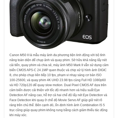
Canon M50 II là mẫu máy ảnh đa phương tiện linh động với bộ tính
năng toàn diện để chụp ảnh và quay phim. Sở hữu khả năng lấy nét
cải tiến, quay phim và chia sẻ, máy ảnh M50 Mark II vẫn sử dụng cảm
biến CMOS APS-C 24.1MP quen thuộc và chip xử lý hình ảnh DIGIC
8, cho phép chụp liên tiếp 10 fps, phạm vi nhạy sáng cơ bản ISO
100-25600, và quay phim 4K UHD 23.98 fps cùng Full HD 1080p60
và HD 720p120 để quay slow motion. Dual Pixel CMOS AF dựa trên
cảm biến được cải thiện với tốc độ nhanh hơn và hiệu suất Eye
Detection AF nâng cao, hỗ trợ cả hai chế độ lấy nét Eye Detection và
Face Detection khi quay ở chế độ Movie Servo AF giúp giữ nét rõ
ràng trên chủ thể. Bên cạnh đó, ổn định hình ảnh Combination IS 5
trục cũng giúp quay phim không rung bằng cách giảm thiểu tác động
khi máy xóc.