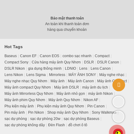
11.390.000
₫
Bảo mật thanh toán
An toàn khi thanh toán đơn
hàng qua chuyển khoản
Hot Tags
Baseus
Canon EF
Canon EOS
combo sạc nhanh
Compact
Compact Sony
Cửa hàng máy ảnh Quy Nhơn
DSLR
DSLR Canon
DSLR Nikon
gia dụng thông minh
LDNIO
Lens
Lens Canon
Lens Nikon
Lens Sigma
Mirrorless
MÁY ẢNH SONY
Máy nghe nhạc
Máy nghe nhạc Quy Nhơn
Máy ảnh
Máy ảnh Canon
Máy ảnh Compact
Máy ảnh compact Quy Nhơn
Máy ảnh DSLR
máy ảnh du lịch
Máy ảnh Mirrorless Quy Nhơn
Máy ảnh nhỏ gọn
máy ảnh Nikon
Máy ảnh phim Quy Nhơn
Máy ảnh Quy Nhơn
Nikon AF
Phụ kiện máy ảnh
Phụ kiện máy ảnh Quy Nhơn
Pin Canon
Pin máy ảnh
Pin Nikon
Shop máy ảnh Quy Nhơn
Sony Walkman
Máy ảnh DSLR Canon 500D + Lens Kit 18-55 mm
sạc dự phòng
sạc dự phòng 20w
sạc dự phòng Baseus
5.199.000
₫
sạc dự phòng không dây
Đèn Flash
đồ chơi ô tô