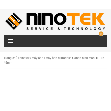
0
ITE
T
M
o
g
g
Trang chủ
/
ninotek
/
Máy ảnh
/ Máy ảnh Mirrorless Canon M50 Mark II + 15-
l
45mm
e
n
a
v
i
g
a
t
i
o