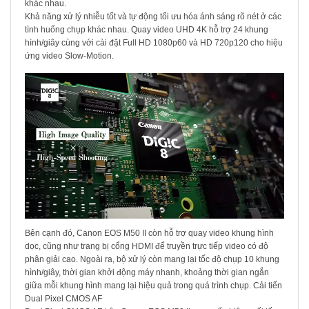
khác nhau.
Khả năng xử lý nhiễu tốt và tự động tối ưu hóa ánh sáng rõ nét ở các
tình huống chụp khác nhau. Quay video UHD 4K hỗ trợ 24 khung
hình/giây cùng với cài đặt Full HD 1080p60 và HD 720p120 cho hiệu
ứng video Slow-Motion.
Bên cạnh đó, Canon EOS M50 II còn hỗ trợ quay video khung hình
dọc, cũng như trang bị cổng HDMI để truyền trực tiếp video có độ
phân giải cao. Ngoài ra, bộ xử lý còn mang lại tốc độ chụp 10 khung
hình/giây, thời gian khởi động máy nhanh, khoảng thời gian ngắn
giữa mỗi khung hình mang lại hiệu quả trong quá trình chụp. Cải tiến
Dual Pixel CMOS AF