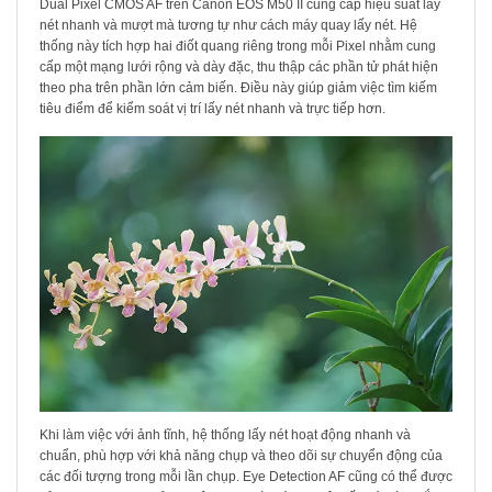
Dual Pixel CMOS AF trên Canon EOS M50 II cung cấp hiệu suất lấy
nét nhanh và mượt mà tương tự như cách máy quay lấy nét. Hệ
thống này tích hợp hai điốt quang riêng trong mỗi Pixel nhằm cung
cấp một mạng lưới rộng và dày đặc, thu thập các phần tử phát hiện
theo pha trên phần lớn cảm biến. Điều này giúp giảm việc tìm kiếm
tiêu điểm để kiểm soát vị trí lấy nét nhanh và trực tiếp hơn.
Khi làm việc với ảnh tĩnh, hệ thống lấy nét hoạt động nhanh và
chuẩn, phù hợp với khả năng chụp và theo dõi sự chuyển động của
các đối tượng trong mỗi lần chụp. Eye Detection AF cũng có thể được