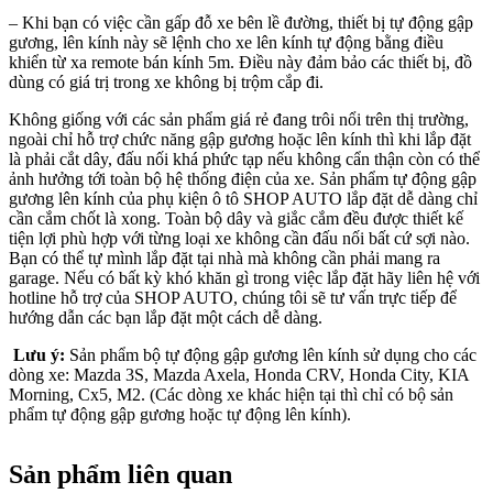
– Khi bạn có việc cần gấp đỗ xe bên lề đường, thiết bị tự động gập
gương, lên kính này sẽ lệnh cho xe lên kính tự động bằng điều
khiển từ xa remote bán kính 5m. Điều này đảm bảo các thiết bị, đồ
dùng có giá trị trong xe không bị trộm cắp đi.
Không giống với các sản phẩm giá rẻ đang trôi nổi trên thị trường,
ngoài chỉ hỗ trợ chức năng gập gương hoặc lên kính thì khi lắp đặt
là phải cắt dây, đấu nối khá phức tạp nếu không cẩn thận còn có thể
ảnh hưởng tới toàn bộ hệ thống điện của xe. Sản phẩm tự động gập
gương lên kính của phụ kiện ô tô SHOP AUTO lắp đặt dễ dàng chỉ
cần cắm chốt là xong. Toàn bộ dây và giắc cắm đều được thiết kế
tiện lợi phù hợp với từng loại xe không cần đấu nối bất cứ sợi nào.
Bạn có thể tự mình lắp đặt tại nhà mà không cần phải mang ra
garage. Nếu có bất kỳ khó khăn gì trong việc lắp đặt hãy liên hệ với
hotline hỗ trợ của SHOP AUTO, chúng tôi sẽ tư vấn trực tiếp để
hướng dẫn các bạn lắp đặt một cách dễ dàng.
Lưu ý:
Sản phẩm bộ tự động gập gương lên kính sử dụng cho các
dòng xe: Mazda 3S, Mazda Axela, Honda CRV, Honda City, KIA
Morning, Cx5, M2. (Các dòng xe khác hiện tại thì chỉ có bộ sản
phẩm tự động gập gương hoặc tự động lên kính).
Sản phẩm liên quan