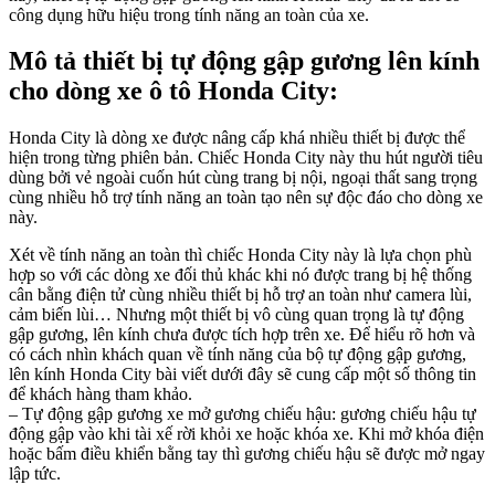
công dụng hữu hiệu trong tính năng an toàn của xe.
Mô tả thiết bị tự động gập gương lên kính
cho dòng xe ô tô Honda City:
Honda City là dòng xe được nâng cấp khá nhiều thiết bị được thể
hiện trong từng phiên bản. Chiếc Honda City này thu hút người tiêu
dùng bởi vẻ ngoài cuốn hút cùng trang bị nội, ngoại thất sang trọng
cùng nhiều hỗ trợ tính năng an toàn tạo nên sự độc đáo cho dòng xe
này.
Xét về tính năng an toàn thì chiếc Honda City này là lựa chọn phù
hợp so với các dòng xe đối thủ khác khi nó được trang bị hệ thống
cân bằng điện tử cùng nhiều thiết bị hỗ trợ an toàn như camera lùi,
cảm biến lùi… Nhưng một thiết bị vô cùng quan trọng là tự động
gập gương, lên kính chưa được tích hợp trên xe. Để hiểu rõ hơn và
có cách nhìn khách quan về tính năng của bộ tự động gập gương,
lên kính Honda City bài viết dưới đây sẽ cung cấp một số thông tin
để khách hàng tham khảo.
– Tự động gập gương xe mở gương chiếu hậu: gương chiếu hậu tự
động gập vào khi tài xế rời khỏi xe hoặc khóa xe. Khi mở khóa điện
hoặc bấm điều khiển bằng tay thì gương chiếu hậu sẽ được mở ngay
lập tức.