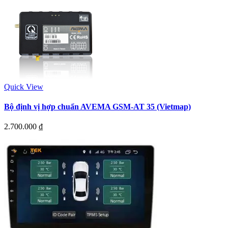
Quick View
Bộ định vị hợp chuẩn AVEMA GSM-AT 35 (Vietmap)
2.700.000
₫