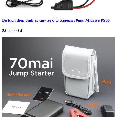
Bộ kích điện bình ắc quy xe ô tô Xiaomi 70mai Midrive PS06
2.099.000
₫