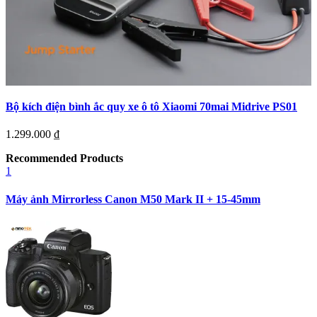
Bộ kích điện bình ắc quy xe ô tô Xiaomi 70mai Midrive PS01
1.299.000
₫
Recommended Products
1
Máy ảnh Mirrorless Canon M50 Mark II + 15-45mm