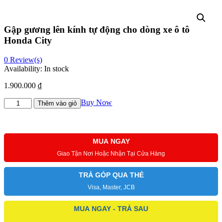
Gập gương lên kính tự động cho dòng xe ô tô
Honda City
0
Review(s)
Availability:
In stock
1.900.000
₫
Gập
Buy Now
Thêm vào giỏ
gương
lên
kính
tự
MUA NGAY
động
Giao Tận Nơi Hoặc Nhận Tại Cửa Hàng
cho
dòng
xe
TRẢ GÓP QUA THẺ
ô
Visa, Master, JCB
tô
Honda
City
MUA NGAY - TRẢ SAU
số