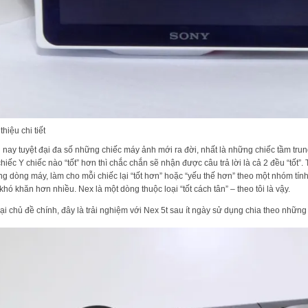
thiệu chi tiết
 nay tuyệt đại đa số những chiếc máy ảnh mới ra đời, nhất là những chiếc tầm trun
chiếc Y chiếc nào “tốt” hơn thì chắc chắn sẽ nhận được câu trả lời là cả 2 đều “tốt”.
g dòng máy, làm cho mỗi chiếc lại “tốt hơn” hoặc “yếu thế hơn” theo một nhóm tín
khó khăn hơn nhiều. Nex là một dòng thuộc loại “tốt cách tân” – theo tôi là vậy.
lại chủ đề chính, đây là trải nghiệm với Nex 5t sau ít ngày sử dụng chia theo nhữn