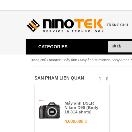
TRANG CHỦ
CATEGORIES
Trang chủ
/
ninotek
/
Máy ảnh
/ Máy ảnh Mirrorless Sony Alpha
SẢN PHẨM LIÊN QUAN
Máy ảnh DSLR
Nikon D90 (Body
18.814 shots)
4.000.000
₫