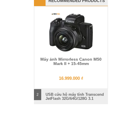
RECOMMENDED PRODUCTS
Máy ảnh Mirrorless Canon M50
Mark II + 15-45mm
16.999.000
₫
USB cứu hộ máy tính Transcend
2
JetFlash 32G/64G/128G 3.1