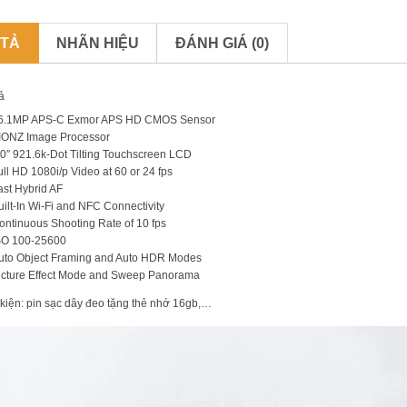
 TẢ
NHÃN HIỆU
ĐÁNH GIÁ (0)
ả
6.1MP APS-C Exmor APS HD CMOS Sensor
IONZ Image Processor
.0″ 921.6k-Dot Tilting Touchscreen LCD
ull HD 1080i/p Video at 60 or 24 fps
ast Hybrid AF
uilt-In Wi-Fi and NFC Connectivity
ontinuous Shooting Rate of 10 fps
SO 100-25600
uto Object Framing and Auto HDR Modes
icture Effect Mode and Sweep Panorama
kiện: pin sạc dây đeo tặng thẻ nhớ 16gb,…