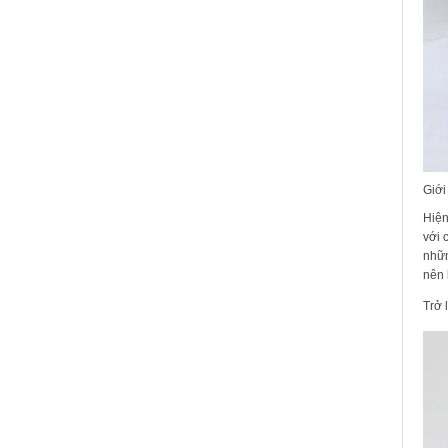
Giới 
Hiện
với 
nhữn
nên 
Trở 