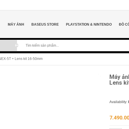
MÁY ẢNH
BASEUS STORE
PLAYSTATION & NINTENDO
ĐỒ C
 NEX-5T + Lens kit 16-50mm
Máy ản
Lens k
Availability:
7.490.0