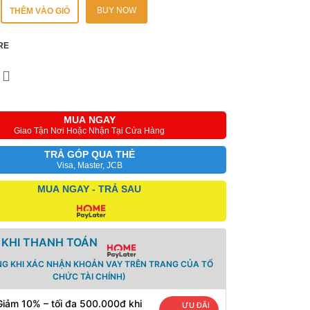
BUY NOW
THÊM VÀO GIỎ
RE
MUA NGAY
Giao Tận Nơi Hoặc Nhận Tại Cửa Hàng
TRẢ GÓP QUA THẺ
Visa, Master, JCB
MUA NGAY - TRẢ SAU
 KHI THANH TOÁN
NG KHI XÁC NHẬN KHOẢN VAY TRÊN TRANG CỦA TỔ
CHỨC TÀI CHÍNH)
Giảm 10% – tối đa 500.000đ khi
ƯU ĐÃI