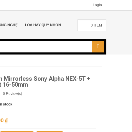
Login
ÔNG NGHỆ
LOA HAY QUY NHƠN
0
ITEM
h Mirrorless Sony Alpha NEX-5T +
it 16-50mm
0
Review(s)
In stock
00
₫