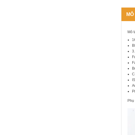
MÔ
Mô t
1
B
3
F
F
B
C
I
A
P
Phụ 