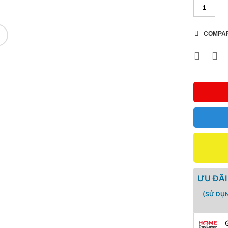
COMPA
🔍
ƯU ĐÃI
(SỬ DỤ