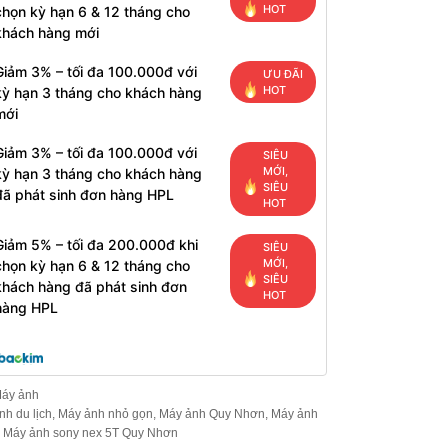
HOT
chọn kỳ hạn 6 & 12 tháng cho
khách hàng mới
Giảm 3% – tối đa 100.000đ với
ƯU ĐÃI
HOT
kỳ hạn 3 tháng cho khách hàng
mới
Giảm 3% – tối đa 100.000đ với
SIÊU
MỚI,
kỳ hạn 3 tháng cho khách hàng
SIÊU
đã phát sinh đơn hàng HPL
HOT
Giảm 5% – tối đa 200.000đ khi
SIÊU
MỚI,
chọn kỳ hạn 6 & 12 tháng cho
SIÊU
khách hàng đã phát sinh đơn
HOT
hàng HPL
áy ảnh
h du lịch
,
Máy ảnh nhỏ gọn
,
Máy ảnh Quy Nhơn
,
Máy ảnh
,
Máy ảnh sony nex 5T Quy Nhơn