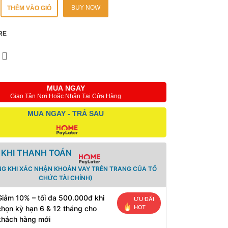
BUY NOW
THÊM VÀO GIỎ
RE
MUA NGAY
Giao Tận Nơi Hoặc Nhận Tại Cửa Hàng
MUA NGAY - TRẢ SAU
 KHI THANH TOÁN
NG KHI XÁC NHẬN KHOẢN VAY TRÊN TRANG CỦA TỔ
CHỨC TÀI CHÍNH)
Giảm 10% – tối đa 500.000đ khi
ƯU ĐÃI
HOT
chọn kỳ hạn 6 & 12 tháng cho
khách hàng mới