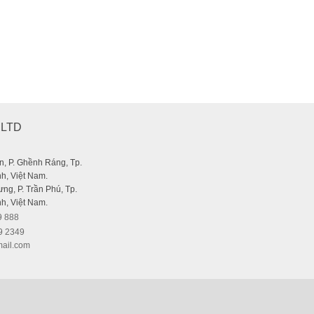
,LTD
, P. Ghềnh Ráng, Tp.
h, Việt Nam.
ng, P. Trần Phú, Tp.
uum Cleaner 6000Pa (78W – 2000 mAh)
h, Việt Nam.
9 888
9 2349
ail.com