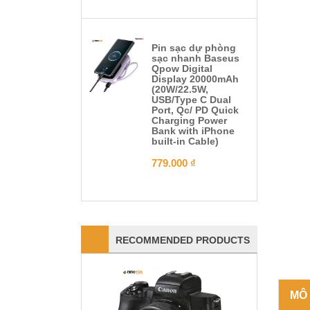
Pin sạc dự phòng
sạc nhanh Baseus
Qpow Digital
Display 20000mAh
(20W/22.5W,
USB/Type C Dual
Port, Qc/ PD Quick
Charging Power
Bank with iPhone
built-in Cable)
779.000
₫
RECOMMENDED PRODUCTS
MÔ