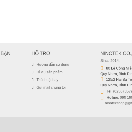
 BẠN
HỖ TRỢ
NINOTEK CO.
Since 2014.
Hướng dẫn sử dụng
80 Lê Công Miễn
Rì viu sản phẩm
Quy Nhơn, Bình Địn
125/2 Hai Bà Trư
Thủ thuật hay
Máy Hút Bụi Cầm Tay Không Dây Baseus A7 Cordless Car Vac
Quy Nhơn, Bình Địn
Gửi mail chúng tôi
1.239.000
₫
Tel:
(0256) 357
1.339.000
₫
Hotline:
090 19
ninotekshop@gm