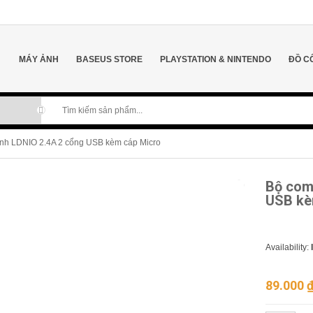
MÁY ẢNH
BASEUS STORE
PLAYSTATION & NINTENDO
ĐỒ C
nh LDNIO 2.4A 2 cổng USB kèm cáp Micro
Bộ com
USB kè
Availability:
89.000