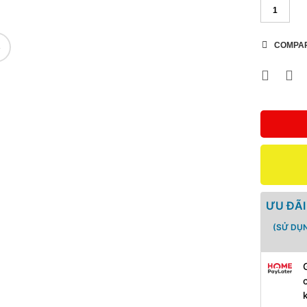
COMPA
🔍
ƯU ĐÃI
(SỬ DỤ