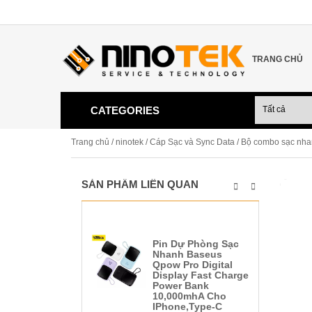
TRANG CHỦ
CATEGORIES
Trang chủ
/
ninotek
/
Cáp Sạc và Sync Data
/ Bộ combo sạc nha
SẢN PHẨM LIÊN QUAN
Pin Dự Phòng Sạc
Nhanh Baseus
Qpow Pro Digital
Display Fast Charge
Power Bank
10,000mhA Cho
IPhone,Type-C