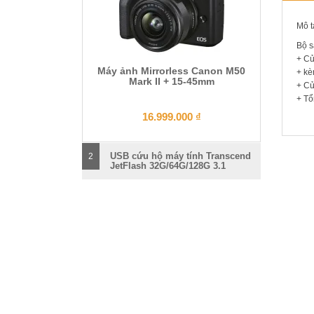
Mô t
Bộ 
+ Củ
Máy ảnh Mirrorless Canon M50
+ kè
Mark II + 15-45mm
+ Củ
+ Tổ
16.999.000
₫
USB cứu hộ máy tính Transcend
2
SẢN 
JetFlash 32G/64G/128G 3.1
Pin