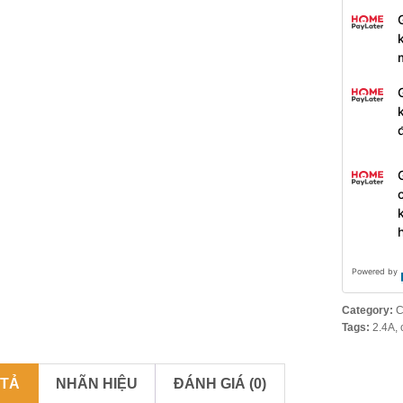
Powered by
Category:
C
Tags:
2.4A
,
 TẢ
NHÃN HIỆU
ĐÁNH GIÁ (0)